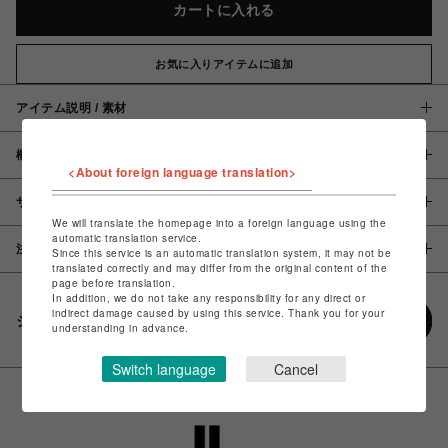
カートに入れる
お気に入りアイテムに追加
アイテム説明 / 素材
概要
<About foreign language translation>
サイズ
We will translate the homepage into a foreign language using the
automatic translation service.
注意事項
Since this service is an automatic translation system, it may not be
translated correctly and may differ from the original content of the
page before translation.
In addition, we do not take any responsibility for any direct or
indirect damage caused by using this service. Thank you for your
シェアする
understanding in advance.
Switch language
Cancel