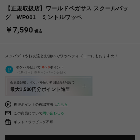
【正規取扱店】ワールドペガサス スクールバッ
グ WP001 ミントルワッペ
￥7,590
税込
スクバデコやお友達とお揃いでワッペディズニーにもおすすめ！
ポケパル払いで
0
〜
0
ポイント
（1P=1円）※キャンペーン分除く
会員登録後、ポケパル払い初回登録&利用で
最大1,500円分ポイント進呈
獲得ポイントの確認方法は
こちら
この商品について
問い合わせる
ギフト：ラッピング不可