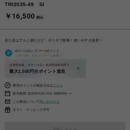
TRI2035-49 SI
￥16,500
税込
見た目はアルミ調だけど、ポリカで軽量！使いやすさ抜群！
ポケパル払いで
0
〜
0
ポイント
（1P=1円）※キャンペーン分除く
会員登録後、ポケパル払い初回登録&利用で
最大1,500円分ポイント進呈
獲得ポイントの確認方法は
こちら
販売期間 2025年02月10日 00時00分 〜
この商品について
問い合わせる
ギフト：ラッピング不可
完売しました