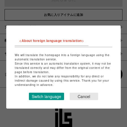
お気に入りアイテムに追加
アイテム説明 / 素材
<About foreign language translation>
概要
サイズ
We will translate the homepage into a foreign language using the
automatic translation service.
Since this service is an automatic translation system, it may not be
translated correctly and may differ from the original content of the
page before translation.
シェアする
In addition, we do not take any responsibility for any direct or
indirect damage caused by using this service. Thank you for your
understanding in advance.
Switch language
Cancel