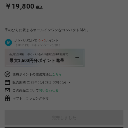
￥19,800
税込
手のひらに収まるオールインワンなコンパクト財布。
ポケパル払いで
0
〜
0
ポイント
（1P=1円）※キャンペーン分除く
会員登録後、ポケパル払い初回登録&利用で
最大1,500円分ポイント進呈
獲得ポイントの確認方法は
こちら
販売期間 2025年06月02日 00時00分 〜
この商品について
問い合わせる
ギフト：ラッピング不可
完売しました