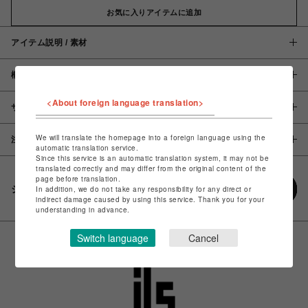
お気に入りアイテムに追加
アイテム説明 / 素材
概要
<About foreign language translation>
サイズ
We will translate the homepage into a foreign language using the
注意事項
automatic translation service.
Since this service is an automatic translation system, it may not be
translated correctly and may differ from the original content of the
page before translation.
シェアする
In addition, we do not take any responsibility for any direct or
indirect damage caused by using this service. Thank you for your
understanding in advance.
Switch language
Cancel