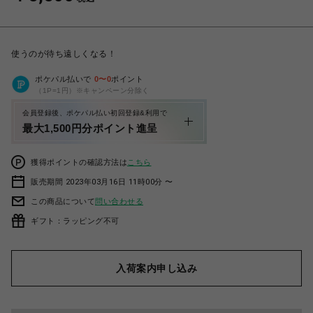
使うのが待ち遠しくなる！
ポケパル払いで
0
〜
0
ポイント
（1P=1円）※キャンペーン分除く
会員登録後、ポケパル払い初回登録&利用で
最大1,500円分ポイント進呈
獲得ポイントの確認方法は
こちら
販売期間 2023年03月16日 11時00分 〜
この商品について
問い合わせる
ギフト：ラッピング不可
入荷案内申し込み