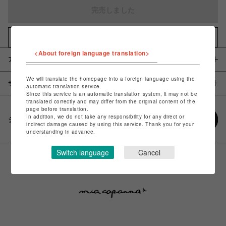
完売しました
お気に入りアイテムに追加
<About foreign language translation>
アイテム説明 / 素材
We will translate the homepage into a foreign language using the
サイズ
automatic translation service.
Since this service is an automatic translation system, it may not be
translated correctly and may differ from the original content of the
page before translation.
In addition, we do not take any responsibility for any direct or
シェアする
indirect damage caused by using this service. Thank you for your
understanding in advance.
Switch language
Cancel