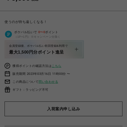
使うのが待ち遠しくなる！
ポケパル払いで
0
〜
0
ポイント
（1P=1円）※キャンペーン分除く
会員登録後、ポケパル払い初回登録&利用で
最大1,500円分ポイント進呈
獲得ポイントの確認方法は
こちら
販売期間 2023年03月16日 11時00分 〜
この商品について
問い合わせる
ギフト：ラッピング不可
入荷案内申し込み