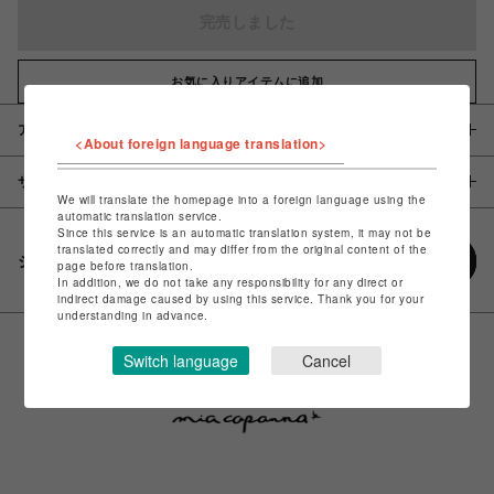
完売しました
お気に入りアイテムに追加
アイテム説明 / 素材
<About foreign language translation>
サイズ
We will translate the homepage into a foreign language using the
automatic translation service.
Since this service is an automatic translation system, it may not be
translated correctly and may differ from the original content of the
シェアする
page before translation.
In addition, we do not take any responsibility for any direct or
indirect damage caused by using this service. Thank you for your
understanding in advance.
Switch language
Cancel