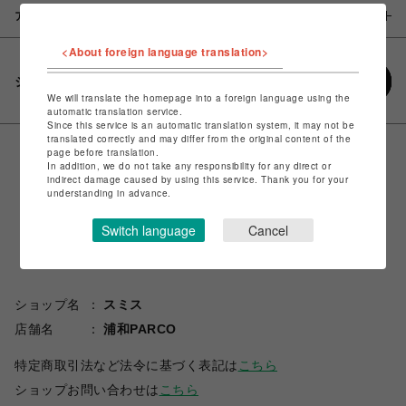
アイテム説明 / 素材
<About foreign language translation>
シェアする
We will translate the homepage into a foreign language using the
automatic translation service.
Since this service is an automatic translation system, it may not be
translated correctly and may differ from the original content of the
page before translation.
In addition, we do not take any responsibility for any direct or
indirect damage caused by using this service. Thank you for your
understanding in advance.
Switch language
Cancel
ショップ名
スミス
店舗名
浦和PARCO
特定商取引法など法令に基づく表記は
こちら
ショップお問い合わせは
こちら