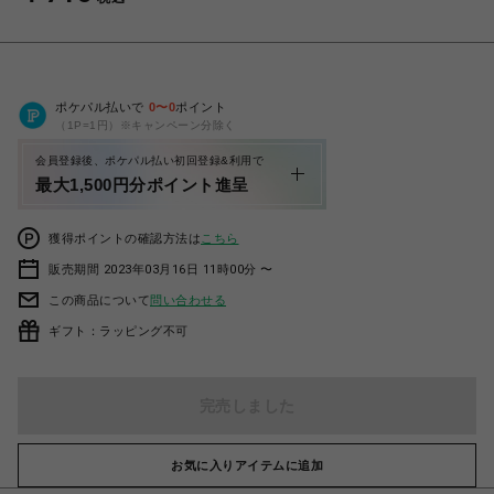
ポケパル払いで
0
〜
0
ポイント
（1P=1円）※キャンペーン分除く
会員登録後、ポケパル払い初回登録&利用で
最大1,500円分ポイント進呈
獲得ポイントの確認方法は
こちら
販売期間 2023年03月16日 11時00分 〜
この商品について
問い合わせる
ギフト：ラッピング不可
完売しました
お気に入りアイテムに追加