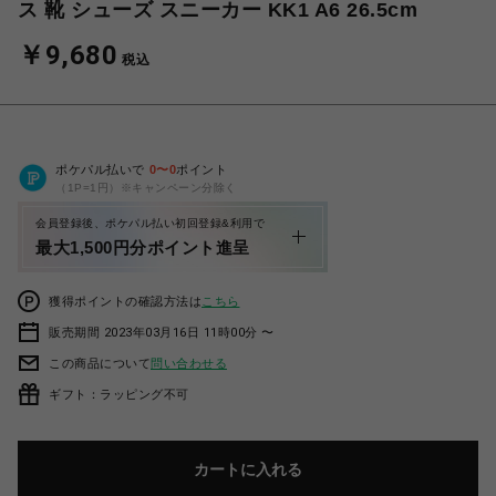
ス 靴 シューズ スニーカー KK1 A6 26.5cm
￥9,680
税込
ポケパル払いで
0
〜
0
ポイント
（1P=1円）※キャンペーン分除く
会員登録後、ポケパル払い初回登録&利用で
最大1,500円分ポイント進呈
獲得ポイントの確認方法は
こちら
販売期間 2023年03月16日 11時00分 〜
この商品について
問い合わせる
ギフト：ラッピング不可
カートに入れる