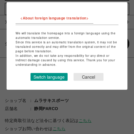
お気に入りアイテムに追加
<About foreign language translation>
アイテム説明 / 素材
We will translate the homepage into a foreign language using the
automatic translation service.
Since this service is an automatic translation system, it may not be
シェアする
translated correctly and may differ from the original content of the
page before translation.
In addition, we do not take any responsibility for any direct or
indirect damage caused by using this service. Thank you for your
understanding in advance.
Switch language
Cancel
ショップ名
ムラサキスポーツ
店舗名
静岡PARCO
特定商取引法など法令に基づく表記は
こちら
ショップお問い合わせは
こちら