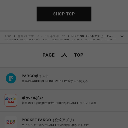
SHOP TOP
TOP
静岡PARCO
ムラサキスポーツ
NIKE SB ナイキエスビー Force
…
58 PRM L フォース58プレミアム DH7505-001 メンズ レディース 靴 シューズ
スニーカー KK1 A6 26.5cm
PARCOポイント
全国のPARCOやONLINE PARCOで貯まる＆使える
ポケパル払い
初回登録＆お買物で最大1,500円分のPARCOポイント進呈
POCKET PARCO（公式アプリ）
コイン＆クーポンでPARCOでのお買い物がオトクに