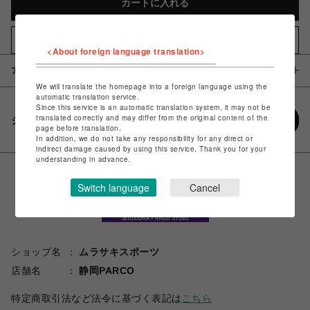
カートに入れる
お気に入りアイテムに追加
<About foreign language translation>
アイテム説明 / 素材
We will translate the homepage into a foreign language using the
automatic translation service.
Since this service is an automatic translation system, it may not be
translated correctly and may differ from the original content of the
シェアする
page before translation.
In addition, we do not take any responsibility for any direct or
indirect damage caused by using this service. Thank you for your
understanding in advance.
Switch language
Cancel
ショップ名
ムラサキスポーツ
店舗名
静岡PARCO
特定商取引法など法令に基づく表記は
こちら