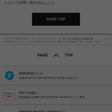
ショップお問い合わせは
こちら
SHOP TOP
TOP
静岡PARCO
ムラサキスポーツ
カシオ CASIO G-SHOCK
…
GSHOCK ジーショック ANALOG-DIGITAL GM-110 SERIES GM-110MF-1AJF
腕時計 国内正規品 4549526318085 【送料無料 北海道/沖縄/離島除く】
PARCOポイント
全国のPARCOやONLINE PARCOで貯まる＆使える
ポケパル払い
初回登録＆お買物で最大1,500円分のPARCOポイント進呈
POCKET PARCO（公式アプリ）