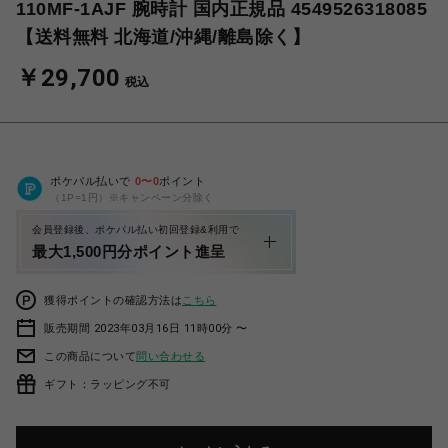
110MF-1AJF 腕時計 国内正規品 4549526318085
【送料無料 北海道/沖縄/離島除く】
￥29,700
税込
ポケパル払いで
0
〜
0
ポイント
（1P=1円）※キャンペーン分除く
会員登録後、ポケパル払い初回登録&利用で
最大1,500円分ポイント進呈
獲得ポイントの確認方法は
こちら
販売期間 2023年03月16日 11時00分 〜
この商品について
問い合わせる
ギフト：ラッピング不可