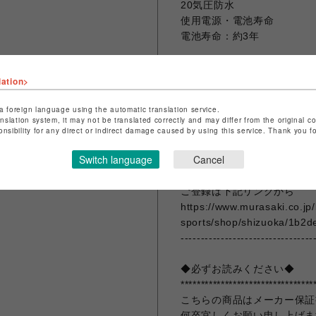
20気圧防水
使用電源・電池寿命
電池寿命：約3年
---------------------------------
lation>
◆ご購入前に・・・◆
a foreign language using the automatic translation service.
ムラサキスポーツポイントア
anslation system, it may not be translated correctly and may differ from the original c
その他、要望欄にムラポアプ
onsibility for any direct or indirect damage caused by using this service. Thank you 
記入ください。登録なしの場
Switch language
Cancel
※購入前に無料でご登録も可
ださいませ。
ご登録は下記リンクから
https://www.murasaki.co.jp
sports/shop/shizuoka/1b2d
---------------------------------
◆必ずお読みください◆
*********************************
こちらの商品はメーカー保証
何卒宜しくお願い申し上げま