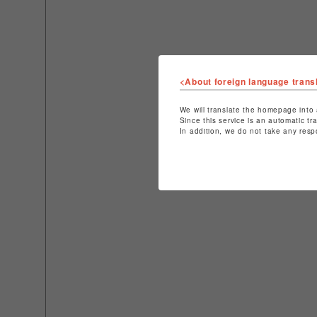
<About foreign language trans
We will translate the homepage into 
Since this service is an automatic tr
In addition, we do not take any resp