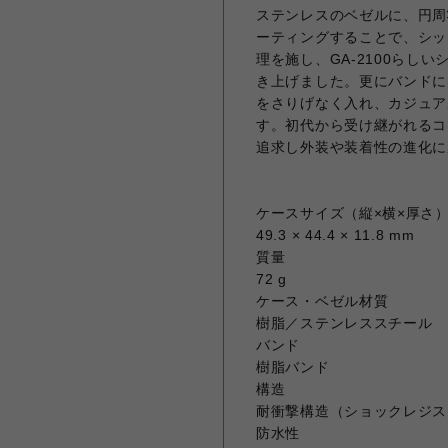
ステンレスのベゼルに、円周
ーティングすることで、シッ
理を施し、GA-2100らし
き上げました。更にバンドに
をさりげなく入れ、カジュア
す。初代から受け継がれるコ
追求し外装や装着性の進化に
ケースサイズ（縦×横×厚さ
49.3 × 44.4 × 11.8 mm
質量
72 g
ケース・ベゼル材質
樹脂／ステンレススチール
バンド
樹脂バンド
構造
耐衝撃構造（ショックレジス
防水性