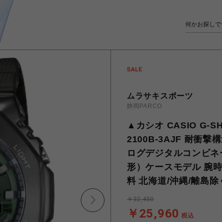
ムラサキスポーツ
静岡PARCO
▲カシオ CASIO G-S
2100B-3AJF 耐
ログデジタルコンビネ
形）ケースモデル 腕時計 
料 北海道/沖縄/離島除
￥32,450
￥25,960
税込