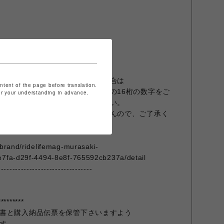
---------------------------------
プリ『ムラポ』のご登録がある場合は
ontent of the page before translation.
リメンバー画面でバーコードしたの16桁の数字をご
for your understanding in advance.
合は『登録なし』とご記入ください。
能です。ポイントは後付できませんので、ご了承く
/brand/ridelifemag-murasaki-
e7fa-d29f-4494-8e8f-765592cb237a/detail
---------------------------------
*********
書と購入納品伝票を保管下さいますよう
す。