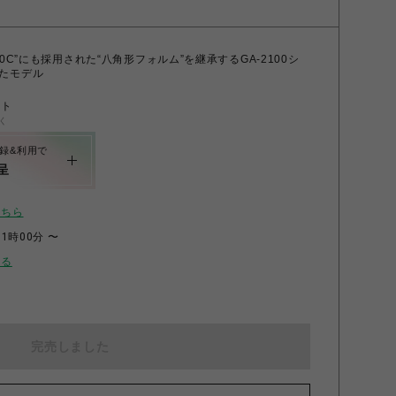
000C”にも採用された“八角形フォルム”を継承するGA-2100シ
たモデル
ント
く
録&利用で
呈
こちら
11時00分 〜
せる
完売しました