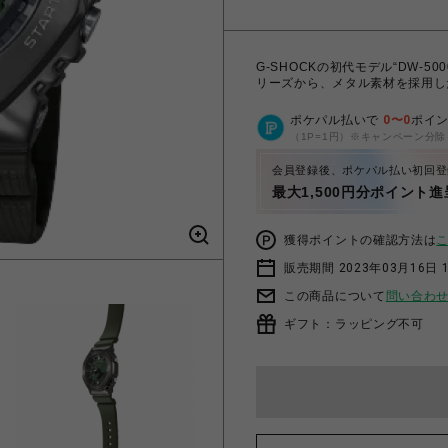
G-SHOCKの初代モデル“DW-5
リーズから、メタル素材を採用し
ポケパル払いで
0
〜
0
ポイ
（1P=1円）※キャンペーン分除
会員登録後、ポケパル払い初回登
最大1,500円分ポイント進
獲得ポイントの確認方法は
販売期間 2023年03月16日 
この商品について
問い合わ
ギフト：ラッピング不可