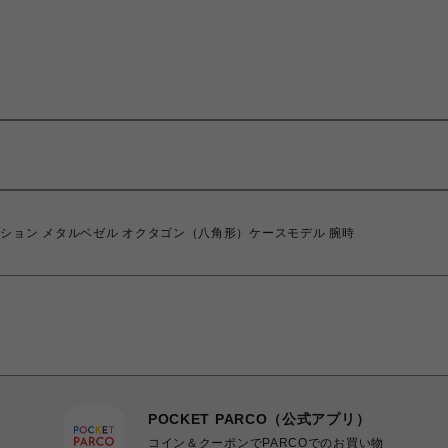
ンビネーション メタルベゼル オクタゴン（八角形）ケースモデル 腕時
POCKET PARCO（公式アプリ）
コイン＆クーポンでPARCOでのお買い物