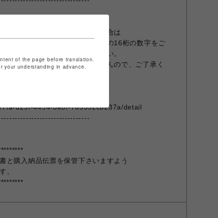
---------------------------------
プリ『ムラポ』のご登録がある場合は
リメンバー画面でバーコードしたの16桁の数字をご
合は『登録なし』とご記入ください。
ontent of the page before translation.
能です。ポイントは後付できませんので、ご了承く
for your understanding in advance.
/brand/ridelifemag-murasaki-
e7fa-d29f-4494-8e8f-765592cb237a/detail
---------------------------------
*********
書と購入納品伝票を保管下さいますよう
す。
*********