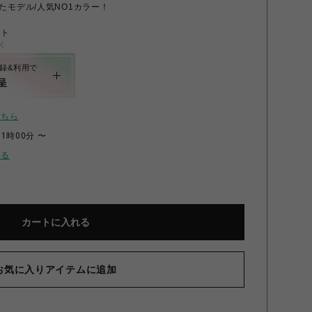
たモデル/人気NO1カラー！
ント
く
録&利用で
呈
こちら
11時00分 〜
せる
カートに入れる
お気に入りアイテムに追加