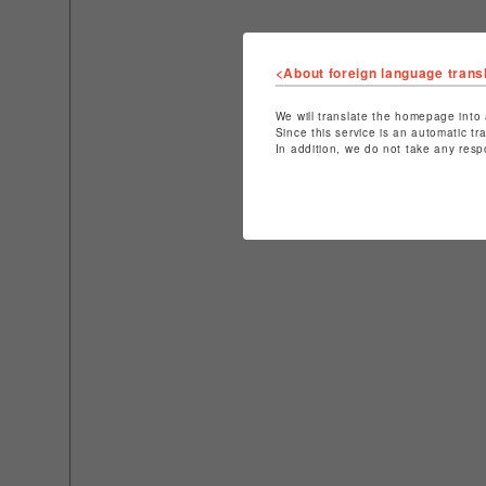
<About foreign language trans
We will translate the homepage into 
Since this service is an automatic tr
In addition, we do not take any resp