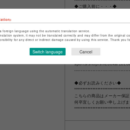
---------------------------------
◆ご購入前に・・・◆
lation>
ムラサキスポーツポイントア
その他、要望欄にムラポアプ
a foreign language using the automatic translation service.
記入ください。登録なしの場
anslation system, it may not be translated correctly and may differ from the original c
※購入前に無料でご登録も可
onsibility for any direct or indirect damage caused by using this service. Thank you 
ださいませ。
Switch language
ご登録は下記リンクから
Cancel
https://www.murasaki.co.jp
sports/shop/shizuoka/1b2d
---------------------------------
◆必ずお読みください◆
*********************************
こちらの商品はメーカー保証
何卒宜しくお願い申し上げま
*********************************