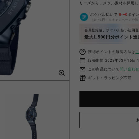
リーズから、メタル素材を採用し
ポケパル払いで
0
〜
0
ポイ
（1P=1円）※キャンペーン分除
会員登録後、ポケパル払い初回登
最大1,500円分ポイント進
獲得ポイントの確認方法は
販売期間 2023年03月16日 
この商品について
問い合わ
ギフト：ラッピング不可