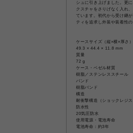
シュに引き上げました。更に
クスチャをさりげなく入れ、
ています。初代から受け継が
ティを追求し外装や装着性の
ケースサイズ（縦×横×厚さ
49.3 × 44.4 × 11.8 mm
質量
72 g
ケース・ベゼル材質
樹脂／ステンレススチール
バンド
樹脂バンド
構造
耐衝撃構造（ショックレジス
防水性
20気圧防水
使用電源・電池寿命
電池寿命：約3年