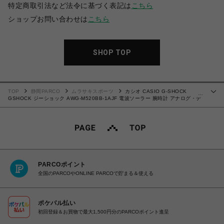
特定商取引法など法令に基づく表記は
こちら
ショップお問い合わせは
こちら
SHOP TOP
TOP
静岡PARCO
ムラサキスポーツ
カシオ CASIO G-SHOCK
…
GSHOCK ジーショック AWG-M520BB-1AJF 電波ソーラー 腕時計 アナログ・デ
ジタルコンビネーションモデル 国内正規品 4549526300134 【送料無料 北海
道/沖縄/離島を除く】
PARCOポイント
全国のPARCOやONLINE PARCOで貯まる＆使える
ポケパル払い
初回登録＆お買物で最大1,500円分のPARCOポイント進呈