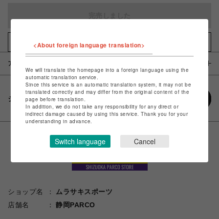
完売しました
お気に入りアイテムに追加
<About foreign language translation>
アイテム説明 / 素材
We will translate the homepage into a foreign language using the
automatic translation service.
Since this service is an automatic translation system, it may not be
translated correctly and may differ from the original content of the
シェアする
page before translation.
In addition, we do not take any responsibility for any direct or
indirect damage caused by using this service. Thank you for your
understanding in advance.
Switch language
Cancel
ショップ名
ムラサキスポーツ
店舗名
静岡PARCO