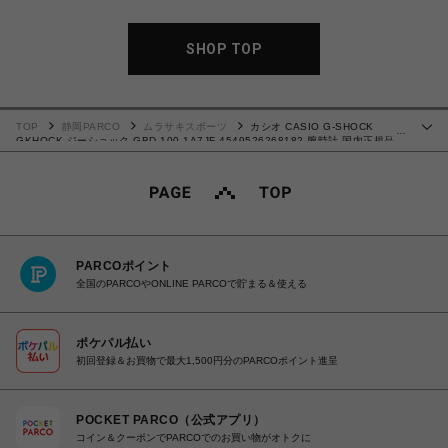
SHOP TOP
TOP
静岡PARCO
ムラサキスポーツ
カシオ CASIO G-SHOCK
…
GKHOCK ジーショック GBD-100-1A7JF 4549526268182 腕時計 国内正規品
【送料無料 北海道/沖縄/離島除く】
PARCOポイント
全国のPARCOやONLINE PARCOで貯まる＆使える
ポケパル払い
初回登録＆お買物で最大1,500円分のPARCOポイント進呈
POCKET PARCO（公式アプリ）
コイン＆クーポンでPARCOでのお買い物がオトクに