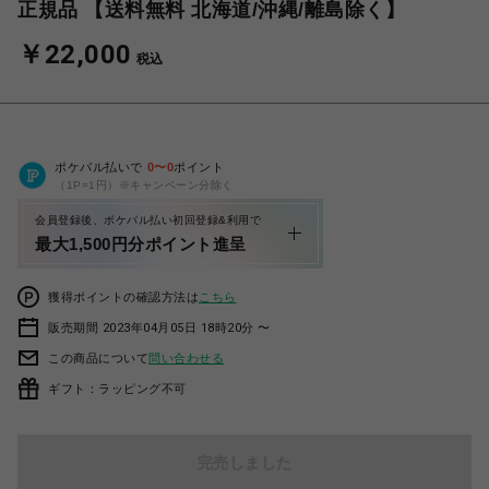
正規品 【送料無料 北海道/沖縄/離島除く】
￥22,000
税込
ポケパル払いで
0
〜
0
ポイント
（1P=1円）※キャンペーン分除く
会員登録後、ポケパル払い初回登録&利用で
最大1,500円分ポイント進呈
獲得ポイントの確認方法は
こちら
販売期間 2023年04月05日 18時20分 〜
この商品について
問い合わせる
ギフト：ラッピング不可
完売しました