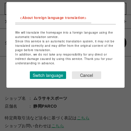
お気に入りアイテムに追加
<About foreign language translation>
アイテム説明 / 素材
We will translate the homepage into a foreign language using the
automatic translation service.
Since this service is an automatic translation system, it may not be
シェアする
translated correctly and may differ from the original content of the
page before translation.
In addition, we do not take any responsibility for any direct or
indirect damage caused by using this service. Thank you for your
understanding in advance.
Switch language
Cancel
ショップ名
ムラサキスポーツ
店舗名
静岡PARCO
特定商取引法など法令に基づく表記は
こちら
ショップお問い合わせは
こちら