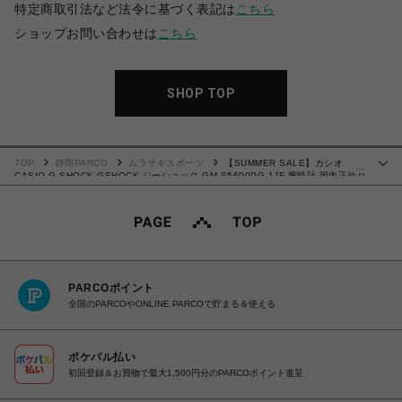
特定商取引法など法令に基づく表記は
こちら
ショップお問い合わせは
こちら
SHOP TOP
TOP
静岡PARCO
ムラサキスポーツ
【SUMMER SALE】カシオ
…
CASIO G-SHOCK GSHOCK ジーショック GM-S5600PG-1JF 腕時計 国内正規品
【送料無料 北海道/沖縄/離島を除く】
PARCOポイント
全国のPARCOやONLINE PARCOで貯まる＆使える
ポケパル払い
初回登録＆お買物で最大1,500円分のPARCOポイント進呈