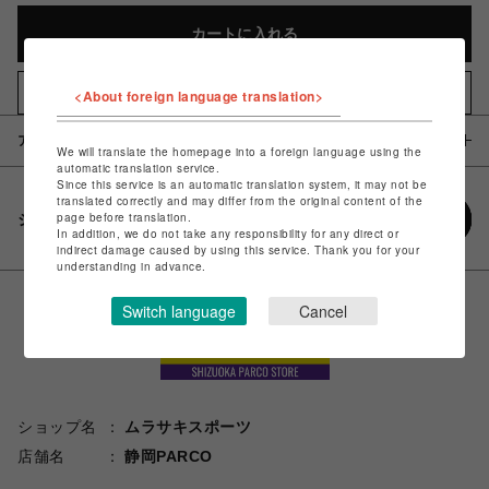
カートに入れる
<About foreign language translation>
お気に入りアイテムに追加
アイテム説明 / 素材
We will translate the homepage into a foreign language using the
automatic translation service.
Since this service is an automatic translation system, it may not be
translated correctly and may differ from the original content of the
page before translation.
シェアする
In addition, we do not take any responsibility for any direct or
indirect damage caused by using this service. Thank you for your
understanding in advance.
Switch language
Cancel
ショップ名
ムラサキスポーツ
店舗名
静岡PARCO