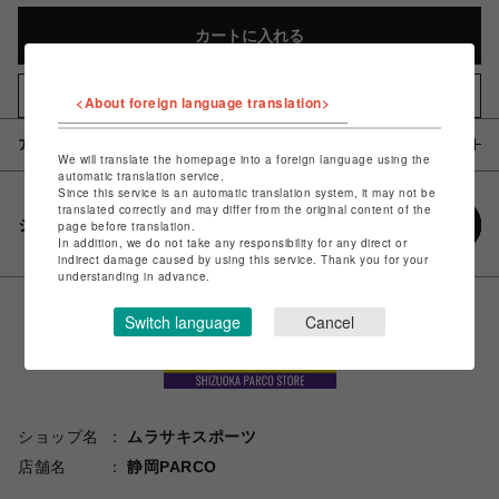
カートに入れる
お気に入りアイテムに追加
<About foreign language translation>
アイテム説明 / 素材
We will translate the homepage into a foreign language using the
automatic translation service.
Since this service is an automatic translation system, it may not be
translated correctly and may differ from the original content of the
シェアする
page before translation.
In addition, we do not take any responsibility for any direct or
indirect damage caused by using this service. Thank you for your
understanding in advance.
Switch language
Cancel
ショップ名
ムラサキスポーツ
店舗名
静岡PARCO