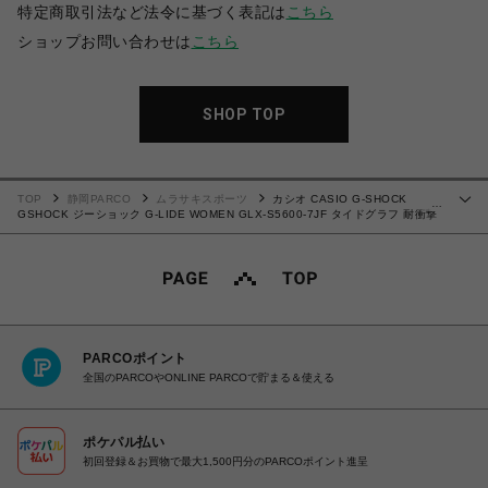
特定商取引法など法令に基づく表記は
こちら
ショップお問い合わせは
こちら
SHOP TOP
TOP
静岡PARCO
ムラサキスポーツ
カシオ CASIO G-SHOCK
…
GSHOCK ジーショック G-LIDE WOMEN GLX-S5600-7JF タイドグラフ 耐衝撃
構造（ショックレジスト） 20気圧防水 ワールドタイム 4549526351815 腕時計
国内正規品 【送料無料 北海道/沖縄/離島除く】
PARCOポイント
全国のPARCOやONLINE PARCOで貯まる＆使える
ポケパル払い
初回登録＆お買物で最大1,500円分のPARCOポイント進呈