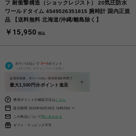
フ 耐衝撃構造（ショックレジスト） 20気圧防水
ワールドタイム 4549526351815 腕時計 国内正規
品 【送料無料 北海道/沖縄/離島除く】
￥15,950
税込
ポケパル払いで
0
〜
0
ポイント
（1P=1円）※キャンペーン分除く
会員登録後、ポケパル払い初回登録&利用で
最大1,500円分ポイント進呈
獲得ポイントの確認方法は
こちら
販売期間 2023年06月04日 16時20分 〜
この商品について
問い合わせる
ギフト：ラッピング不可