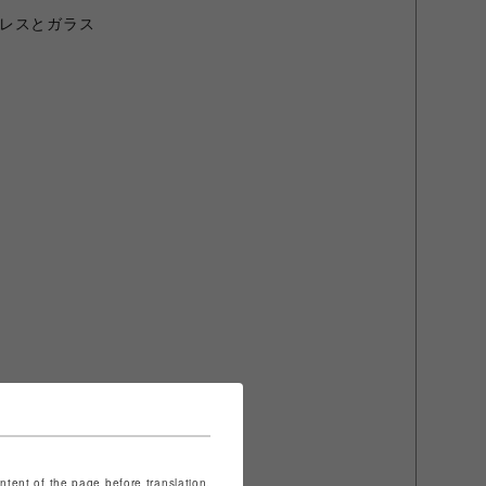
レスとガラス
圧）
ontent of the page before translation.