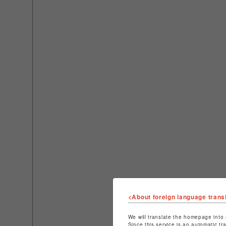
<About foreign language trans
We will translate the homepage into 
Since this service is an automatic tr