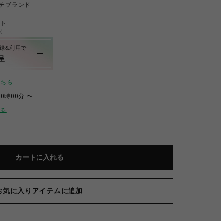
チブランド
ント
く
録&利用で
呈
こちら
00時00分 〜
せる
カートに入れる
お気に入りアイテムに追加