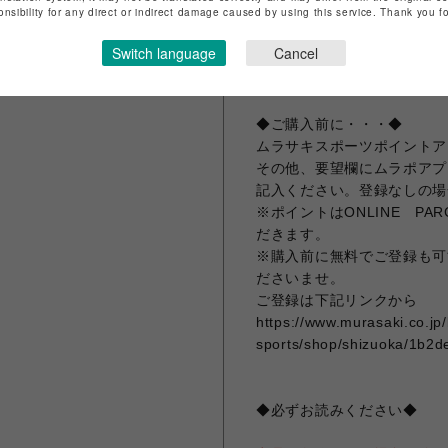
onsibility for any direct or indirect damage caused by using this service. Thank you 
140.0g その他特徴
逆回転防止ベゼル
Switch language
Cancel
ダブルロック中留
シースルー・スクリューバッ
◆ご購入前に・・・◆
ムラサキスポーツポイントア
その他、要望欄にムラポアプ
記入ください。登録なしの場
※ポイントはONLINE P
だきます。
※購入前に無料でご登録も可
ださいませ。
ご登録は下記リンクから
https://www.murasaki.co.jp
sports/shop/shizuoka/1b2d
◆必ずお読みください◆