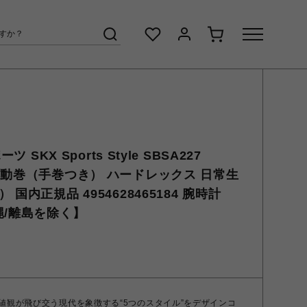
 SKX Sports Style SBSA227
自動巻（手巻つき） ハードレックス 日常生
国内正規品 4954628465184 腕時計
縄/離島を除く】
値観が飛び交う現代を象徴する“5つのスタイル”をデザインコ