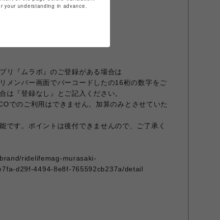
for your understanding in advance.
ク
プリ『ムラポ』のご登録がある場合は
リメンバー画面でバーコードしたの16桁の数字をご
合は『登録なし』とご記入ください。
ARCOでのご利用はできません。加算のみとさせていた
能です。ポイントは後付できませんので、ご了承く
/brand/ridelifemag-murasaki-
e7fa-d29f-4494-8e8f-765592cb237a/detail