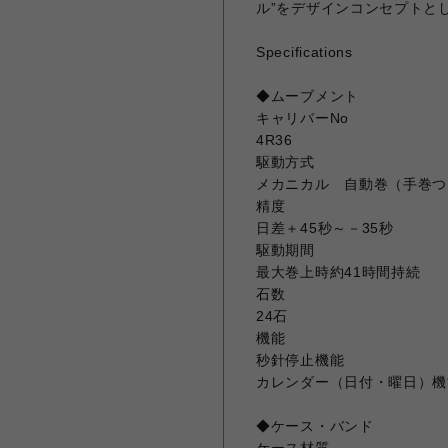
ル”をデザインコンセプトと
Specifications
◆ムーブメント
キャリバーNo
4R36
駆動方式
メカニカル 自動巻（手巻つ
精度
日差＋45秒～－35秒
駆動期間
最大巻上時約41時間持続
石数
24石
機能
秒針停止機能
カレンダー（日付・曜日）機
◆ケース・バンド