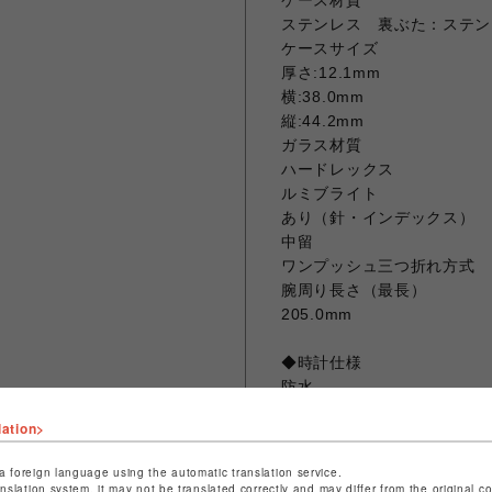
ケース材質
ステンレス 裏ぶた：ステン
ケースサイズ
厚さ:12.1mm
横:38.0mm
縦:44.2mm
ガラス材質
ハードレックス
ルミブライト
あり（針・インデックス）
中留
ワンプッシュ三つ折れ方式
腕周り長さ（最長）
205.0mm
◆時計仕様
防水
日常生活用強化防水（10気
lation>
耐磁
あり
a foreign language using the automatic translation service.
重さ
anslation system, it may not be translated correctly and may differ from the original c