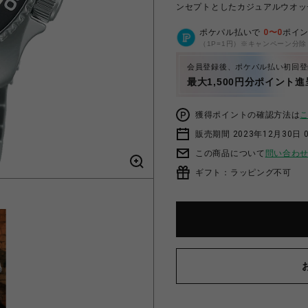
ンセプトとしたカジュアルウオッ
ポケパル払いで
0
〜
0
ポイ
（1P=1円）※キャンペーン分除
会員登録後、ポケパル払い初回登
最大1,500円分ポイント進
獲得ポイントの確認方法は
販売期間 2023年12月30日 
この商品について
問い合わ
ギフト：ラッピング不可