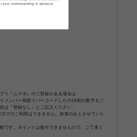
for your understanding in advance.
ム／時報／タイマー連動発光）
ーイルミネーター、残照機能付き）
プリ『ムラポ』のご登録がある場合は
リメンバー画面でバーコードしたの16桁の数字をご
合は『登録なし』とご記入ください。
ARCOでのご利用はできません。加算のみとさせていた
能です。ポイントは後付できませんので、ご了承く