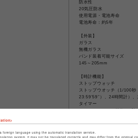
防水性
20気圧防水
使用電源・電池寿命
電池寿命：約5年
【外装】
ガラス
無機ガラス
バンド装着可能サイズ
145～205mm
【時計機能】
ストップウォッチ
ストップウオッチ（1/100秒（0’0
23:59’59’’）、24時間
タイマー
タイマー（セット単位：1秒
ート）
lation>
アラーム
マルチアラーム・時報
a foreign language using the automatic translation service.
anslation system, it may not be translated correctly and may differ from the original c
報音フラッシュ機能