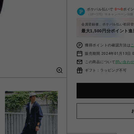
ポケパル払いで
0
〜
0
ポイ
（1P=1円）※キャンペーン分除
会員登録後、ポケパル払い初回登
最大1,500円分ポイント進
獲得ポイントの確認方法は
販売期間 2024年01月13日 
この商品について
問い合わ
ギフト：ラッピング不可