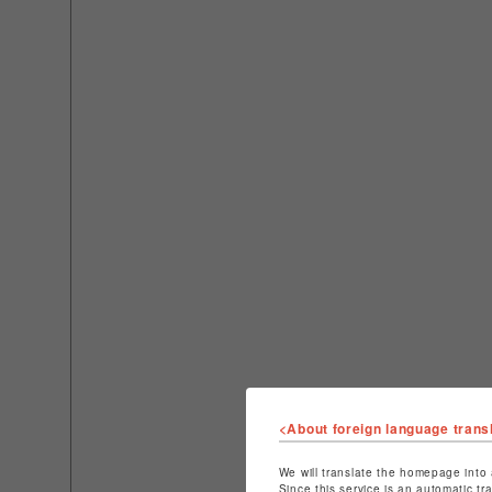
<About foreign language trans
We will translate the homepage into 
Since this service is an automatic tr