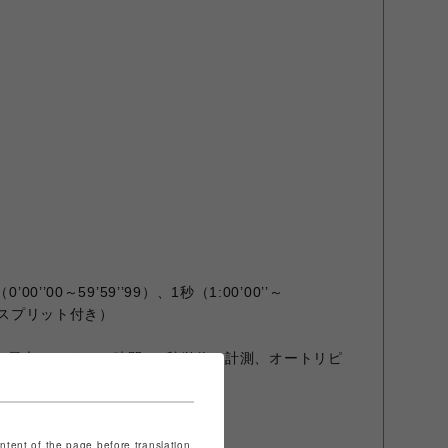
0’’00～59’59’’99）、1秒（1:00’00’’～
計）、スプリット付き）
、最大セット：24時間、1秒単位で計測、オートリピ
ontent of the page before translation.