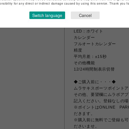
onsibility for any direct or indirect damage caused by using this service. Thank you 
報音フラッシュ機能（アラー
ライト
Switch language
Cancel
LEDバックライト（スーパ
ライトカラー
LED：ホワイト
カレンダー
フルオートカレンダー
精度
平均月差：±15秒
その他機能
12/24時間制表示切替
◆ご購入前に・・・◆
ムラサキスポーツポイントア
その他、要望欄にムラポアプ
記入ください。登録なしの場
※ポイントはONLINE P
だきます。
※購入前に無料でご登録も可
ださいませ。