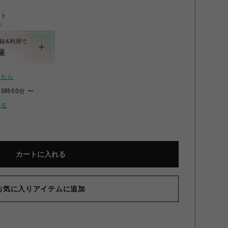
ント
く
録&利用で
呈
こちら
00時00分 〜
せる
カートに入れる
お気に入りアイテムに追加