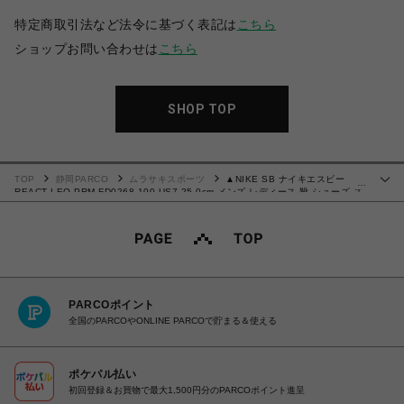
特定商取引法など法令に基づく表記は
こちら
ショップお問い合わせは
こちら
SHOP TOP
TOP
静岡PARCO
ムラサキスポーツ
▲NIKE SB ナイキエスビー
…
REACT LEO PRM FD0268-100 US7 25.0cm メンズ レディース 靴 シューズ ス
ニーカー
PARCOポイント
全国のPARCOやONLINE PARCOで貯まる＆使える
ポケパル払い
初回登録＆お買物で最大1,500円分のPARCOポイント進呈