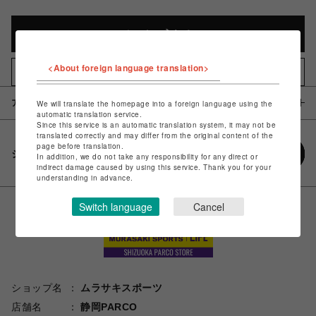
カートに入れる
<About foreign language translation>
お気に入りアイテムに追加
アイテム説明 / 素材
We will translate the homepage into a foreign language using the
automatic translation service.
Since this service is an automatic translation system, it may not be
translated correctly and may differ from the original content of the
page before translation.
シェアする
In addition, we do not take any responsibility for any direct or
indirect damage caused by using this service. Thank you for your
understanding in advance.
Switch language
Cancel
ショップ名
ムラサキスポーツ
店舗名
静岡PARCO