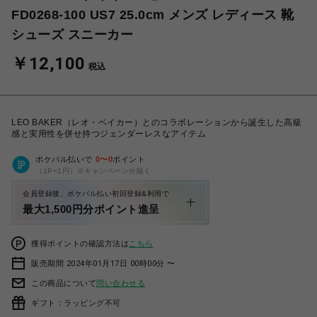
FD0268-100 US7 25.0cm メンズ レディース 靴
シューズ スニーカー
￥12,100
税込
LEO BAKER（レオ・ベイカー）とのコラボレーションから誕生した高級
感と実用性を併せ持つジェンダーレスなアイテム
ポケパル払いで
0
〜
0
ポイント
（1P=1円）※キャンペーン分除く
会員登録後、ポケパル払い初回登録&利用で
最大1,500円分ポイント進呈
獲得ポイントの確認方法は
こちら
販売期間 2024年01月17日 00時00分 〜
この商品について
問い合わせる
ギフト：ラッピング不可