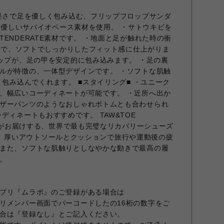
の軽さで足を優しく包み込む、フリップフロップサンダ
境に優しいサバイオベース素材を使用。 ・サトウキビを
ENDERATE素材です。 ・地面と足が触れた時の衝
技術で、ソフトでしっかりしたフィット感に仕上がりま
ラップが、足の甲を安定的に包み込みます。 ・足の裏
ルが特徴の、一体型デザインです。 ・ソフトな肌触
く包み込んでくれます。 ■スタイリング■ ・ユニーク
、幅広いコーディネートが可能です。 ・近所へ出か
ザーパンツのようなおしゃれボトムとも合わせられ
ディネートもおすすめです。 TAW&TOE
ー)がお届けする、世界で最も完璧なリカバリーシューズ
ィ)」は、厚いアウトソールとクッションで旅行や運動後の疲
また、ソフトな肌触りとしなやかな動きで最高の履
。
プリ『ムラポ』のご登録がある場合は
リメンバー画面でバーコードしたの16桁の数字をご
合は『登録なし』とご記入ください。