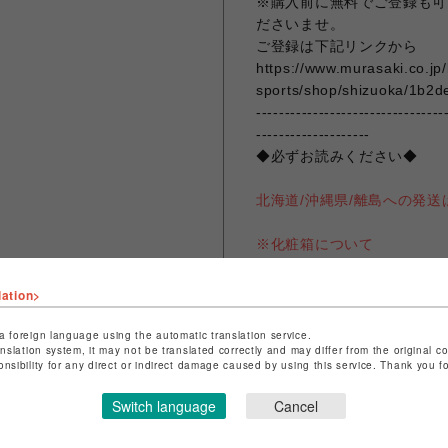
※購入前に無料でご登録も可
ださいませ。
ご登録は下記リンクから
https://www.murasaki.co.jp
sports/shop/shizuoka/1b2d
---------------------------------
--------------------
◆必ずお読みください◆
北海道/沖縄県/離島への発
※化粧箱について
シューズ等の付属の化粧箱に
ご了承ください。
lation>
商品に欠陥がある場合を除き
a foreign language using the automatic translation service.
anslation system, it may not be translated correctly and may differ from the original c
による返品は、返品送料・返
onsibility for any direct or indirect damage caused by using this service. Thank you 
こちらの商品は購入納品伝票
Switch language
Cancel
何卒宜しくお願い申し上げま