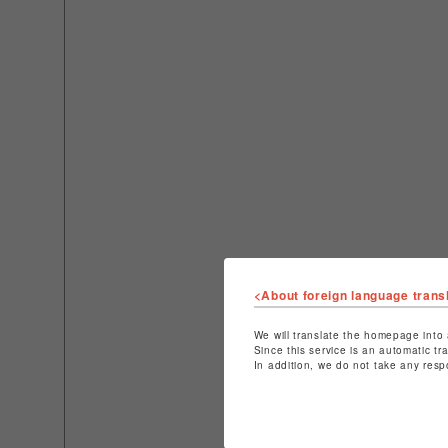
<About foreign language trans
We will translate the homepage into 
Since this service is an automatic tr
In addition, we do not take any resp