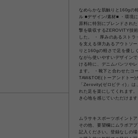
なめらかな肌触りと160g
ル ■デザイン/素材■ ・環
原料に特別にブレンドされたT
撃を吸収するZEROVITY
した。 ・ 厚みのあるスト
を支える弾力あるアウトソー
りと160gの軽さで足を優し
ながら使いやすいデザインで
ける時に、デニムパンツやレ
ます。 ・靴下と合わせたコー
TAW&TOE(トーアンドト
「Zerovity(ゼロビテ
れた足を楽にしてくれます。
き心地を感じていただけます
ムラサキスポーツポイントア
その他、要望欄にムラポアプ
記入ください。登録なしの場