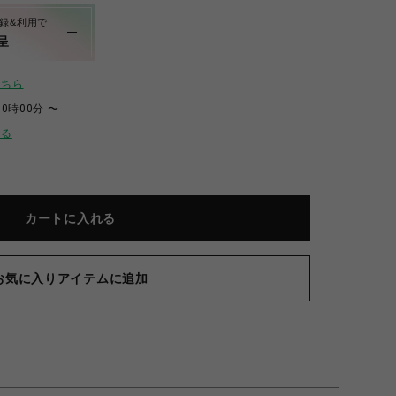
録&利用で
呈
こちら
00時00分 〜
せる
カートに入れる
お気に入りアイテムに追加