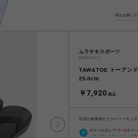
ムラサキスポーツ
静岡PARCO
TAW&TOE トーアン
25.0cm
￥7,920
税込
注目の韓国発のリカバリーサンダ
ポケパル払いで
0
〜
0
ポイ
（1P=1円）※キャンペーン分除