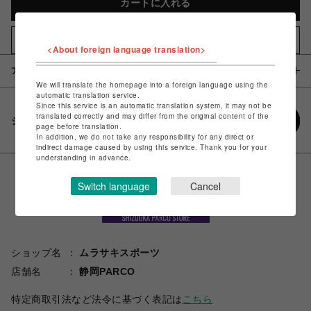
カートに入れる
お気に入りアイテムに追加
<About foreign language translation>
アイテム説明 / 素材
We will translate the homepage into a foreign language using the
automatic translation service.
Since this service is an automatic translation system, it may not be
translated correctly and may differ from the original content of the
シェアする
page before translation.
In addition, we do not take any responsibility for any direct or
indirect damage caused by using this service. Thank you for your
understanding in advance.
Switch language
Cancel
ショップ名
ムラサキスポーツ
店舗名
静岡PARCO
特定商取引法など法令に基づく表記は
こちら