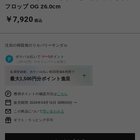
フロップ OG 26.0cm
￥7,920
税込
注目の韓国発のリカバリーサンダル
ポケパル払いで
0
〜
0
ポイント
（1P=1円）※キャンペーン分除く
会員登録後、ポケパル払い初回登録&利用で
最大1,500円分ポイント進呈
獲得ポイントの確認方法は
こちら
販売期間 2024年04月16日 00時00分 〜
この商品について
問い合わせる
ギフト：ラッピング不可