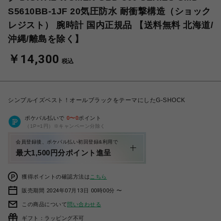
S5610BB-1JF 20気圧防水 耐衝撃構造（ショック
レジスト） 腕時計 国内正規品 【送料無料 北海道/
沖縄/離島を除く】
￥14,300
税込
シンプルイズベスト！オールブラックをテーマにしたG-SHOCK
ポケパル払いで
0
〜
0
ポイント
（1P=1円）※キャンペーン分除く
会員登録後、ポケパル払い初回登録&利用で
最大1,500円分ポイント進呈
獲得ポイントの確認方法は
こちら
販売期間 2024年07月13日 00時00分 〜
この商品について
問い合わせる
ギフト：ラッピング不可