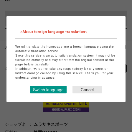
完売しました
<About foreign language translation>
お気に入りアイテムに追加
We will translate the homepage into a foreign language using the
アイテム説明 / 素材
automatic translation service.
Since this service is an automatic translation system, it may not be
translated correctly and may differ from the original content of the
page before translation.
シェアする
In addition, we do not take any responsibility for any direct or
indirect damage caused by using this service. Thank you for your
understanding in advance.
Switch language
Cancel
ショップ名
ムラサキスポーツ