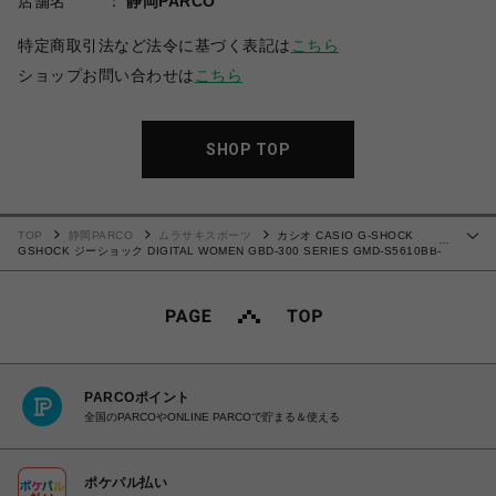
店舗名
静岡PARCO
特定商取引法など法令に基づく表記は
こちら
ショップお問い合わせは
こちら
SHOP TOP
TOP
静岡PARCO
ムラサキスポーツ
カシオ CASIO G-SHOCK
…
GSHOCK ジーショック DIGITAL WOMEN GBD-300 SERIES GMD-S5610BB-
1JF 20気圧防水 耐衝撃構造（ショックレジスト） 腕時計 国内正規品 【送料無料
北海道/沖縄/離島を除く】
PARCOポイント
全国のPARCOやONLINE PARCOで貯まる＆使える
ポケパル払い