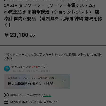
1A5JF タフソーラー（ソーラー充電システム）
20気圧防水 耐衝撃構造（ショックレジスト） 腕
時計 国内正規品 【送料無料 北海道/沖縄/離島を除
く】
￥23,100
税込
ブラックのケースに人気の高いカーキをバンドに採用したTwo tone utility
colors
ポケパル払いで
0
〜
0
ポイント
（1P=1円）※キャンペーン分除く
会員登録後、ポケパル払い初回登録&利用で
最大1,500円分ポイント進呈
獲得ポイントの確認方法は
こちら
販売期間 2024年07月13日 00時00分 〜