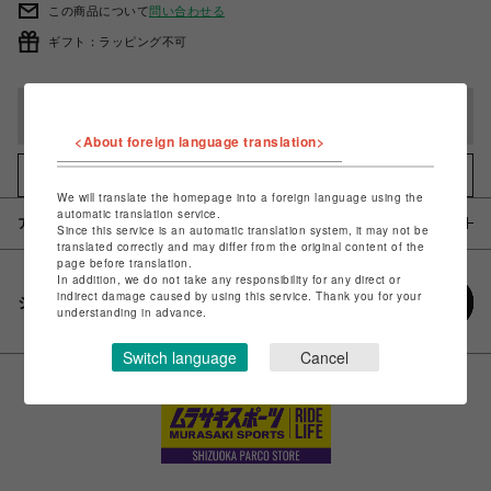
この商品について
問い合わせる
ギフト：ラッピング不可
完売しました
<About foreign language translation>
お気に入りアイテムに追加
We will translate the homepage into a foreign language using the
automatic translation service.
アイテム説明 / 素材
Since this service is an automatic translation system, it may not be
translated correctly and may differ from the original content of the
page before translation.
In addition, we do not take any responsibility for any direct or
indirect damage caused by using this service. Thank you for your
シェアする
understanding in advance.
Switch language
Cancel