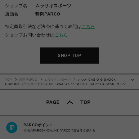
ショップ名
ムラサキスポーツ
店舗名
静岡PARCO
特定商取引法など法令に基づく表記は
こちら
ショップお問い合わせは
こちら
SHOP TOP
TOP
静岡PARCO
ムラサキスポーツ
カシオ CASIO G-SHOCK
…
GSHOCK ジーショック DIGITAL GWX GX-56 SERIES GX-56TU-1A5JF タフソ
ーラー（ソーラー充電システム） 20気圧防水 耐衝撃構造（ショックレジスト） 腕
時計 国内正規品 【送料無料 北海道/沖縄/離島を除く】
PARCOポイント
全国のPARCOやONLINE PARCOで貯まる＆使える