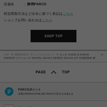
店舗名
静岡PARCO
特定商取引法など法令に基づく表記は
こちら
ショップお問い合わせは
こちら
SHOP TOP
TOP
静岡PARCO
ムラサキスポーツ
カシオ CASIO G-SHOCK
…
GSHOCK ジーショック DIGITAL GD-010 SERIES GD-010-1JF 20気圧防水 耐
衝撃構造（ショックレジスト） 10年バッテリーBig caseシリーズ 大型液晶 腕時
計 国内正規品 【送料無料 北海道/沖縄/離島を除く】
PARCOポイント
全国のPARCOやONLINE PARCOで貯まる＆使える