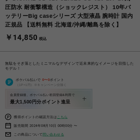
圧防水 耐衝撃構造（ショックレジスト） 10年バ
ッテリーBig caseシリーズ 大型液晶 腕時計 国内
正規品 【送料無料 北海道/沖縄/離島を除く】
￥14,850
税込
無駄をそぎ落としたミニマルなデザインで近未来的なイメージを目指した
モデル！
ポケパル払いで
0
〜
0
ポイント
（1P=1円）※キャンペーン分除く
会員登録後、ポケパル払い初回登録&利用で
最大1,500円分ポイント進呈
獲得ポイントの確認方法は
こちら
販売期間 2024年08月10日 00時00分 〜
この商品について
問い合わせる