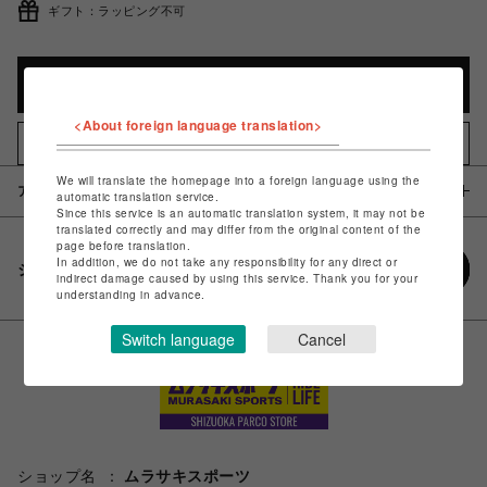
ギフト：ラッピング不可
カートに入れる
<About foreign language translation>
お気に入りアイテムに追加
We will translate the homepage into a foreign language using the
アイテム説明 / 素材
automatic translation service.
Since this service is an automatic translation system, it may not be
translated correctly and may differ from the original content of the
page before translation.
In addition, we do not take any responsibility for any direct or
シェアする
indirect damage caused by using this service. Thank you for your
understanding in advance.
Switch language
Cancel
ショップ名
ムラサキスポーツ