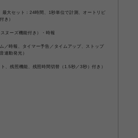
、最大セット：24時間、1秒単位で計測、オートリピ
付き）
みスヌーズ機能付き）・時報
ム／時報、タイマー予告／タイムアップ、ストップ
音連動発光）
ト、残照機能、残照時間切替（1.5秒／3秒）付き）