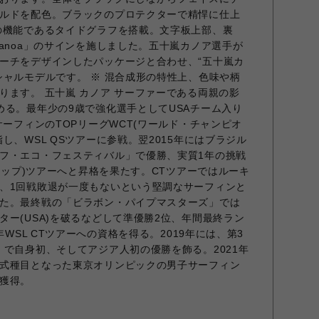
ルドを配色。ブラックのプロテクターで精悍に仕上
の機能であるタイドグラフを搭載。文字板上部、裏
anoa」のサインを施しました。五十嵐カノア選手が
ーチをデザインしたパッケージと合わせ、“五十嵐カ
シャルモデルです。 ※ 混合成形の特性上、色味や柄
ります。 五十嵐 カノア サーファーである両親の影
める。最年少の9歳で強化選手としてUSAチーム入り
サーフィンのTOPリーグWCT(ワールド・チャンピオ
し、WSL QSツアーに参戦。翌2015年にはブラジル
フ・エコ・フェスティバル」で優勝、実質1年の挑戦
ンシップ)ツアーへと昇格を果たす。CTツアーではルーキ
、1回戦敗退が一度もないという堅調なサーフィンと
た。最終戦の「ビラボン・パイプマスターズ」では
ター(USA)を破るなどして準優勝2位、年間最終ラン
年WSL CTツアーへの資格を得る。2019年には、第3
tected」で自身初、そしてアジア人初の優勝を飾る。2021年
式種目となった東京オリンピックの男子サーフィン
獲得。