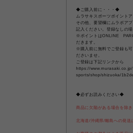
◆ご購入前に・・・◆
ムラサキスポーツポイントア
その他、要望欄にムラポアプ
記入ください。登録なしの場
※ポイントはONLINE P
だきます。
※購入前に無料でご登録も可
ださいませ。
ご登録は下記リンクから
https://www.murasaki.co.jp
sports/shop/shizuoka/1b2d
◆必ずお読みください◆
商品に欠陥がある場合を除き
北海道/沖縄県/離島への発