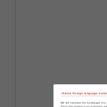
<About foreign language trans
We will translate the homepage into 
Since this service is an automatic tr