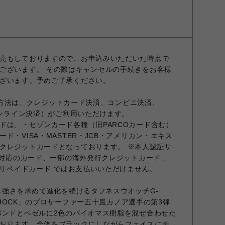
売もしておりますので、お申込みいただいた時点で
ございます。 その際はキャンセルの手続きをお客様
ざいます。予めご了承ください。
お支払方法は、クレジットカード決済、コンビニ決済、
オンライン決済）がご利用いただけます。
ドは、・セゾンカード各種（旧PARCOカード含む）
ド・VISA・MASTER・JCB・アメリカン・エキス
クレジットカードとなっております。 ※本人認証サ
非対応のカード、一部の海外発行クレジットカード 、
プリペイドカード ではお支払いいただけません。
なき強さを求めて進化を続けるタフネスウオッチG-
-SHOCK」のプロサーファー五十嵐カノア選手の第3弾
バンドとベゼルに2色のバイオマス樹脂を混ぜ合わせた
おります。全体をブラックにしながらフェイスにチ