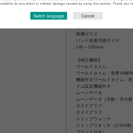
使用電源・電池寿命
onsibility for any direct or indirect damage caused by using this service. Thank you 
電池寿命：約7年
Switch language
Cancel
【外装】
ガラス
無機ガラス
バンド装着可能サイズ
145～205mm
【時計機能】
ワールドタイム
ワールドタイム：世界48都
機能付きワールドタイム：世
イム設定機能付き
ムーンデータ
ムーンデータ（月齢・月の形
タイドグラフ
タイドグラフ
ストップウォッチ
ストップウオッチ（1/100
プリット付き）