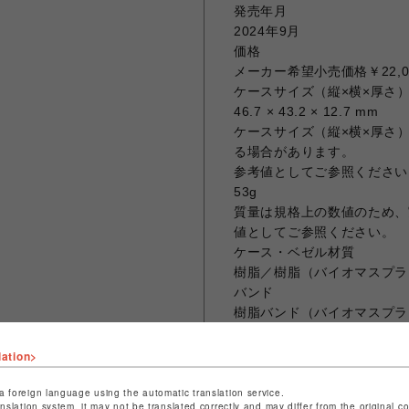
発売年月
2024年9月
価格
メーカー希望小売価格￥22,0
ケースサイズ（縦×横×厚さ
46.7 × 43.2 × 12.7 mm
ケースサイズ（縦×横×厚さ
る場合があります。
参考値としてご参照ください
53g
質量は規格上の数値のため、
値としてご参照ください。
ケース・ベゼル材質
樹脂／樹脂（バイオマスプラ
バンド
樹脂バンド（バイオマスプラ
構造
耐衝撃構造（ショックレジス
lation>
防水性
20気圧防水
a foreign language using the automatic translation service.
anslation system, it may not be translated correctly and may differ from the original c