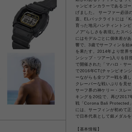
ャンピオンカラーであるゴー
げました。 サーファー必須
蓋、ELバックライトには「K
育った地元ハンティントンビ
ノア”らしさを表現したスペ
にはモデルごとに個体差があ
響で、3歳でサーフィンを始
を果たす。2014年より世界
ンシップ・ツアー)入りを目指
で開催された「マハロ・サー
で2016年CT(チャンピオ
ーながらも全ツアー戦を通し
クレーバーな戦いぶりを見せ
サーフ界の神ケリー・スレー
キングを20位で、再び2017
戦「Corona Bali Pro
には、サーフィンが初めて正
で日本代表として銀メダルを
【基本情報】