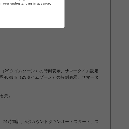
for your understanding in advance.
市（29タイムゾーン）の時刻表示、サマータイム設定
界48都市（29タイムゾーン）の時刻表示、サマータ
表示）
秒、24時間計、5秒カウントダウンオートスタート、ス