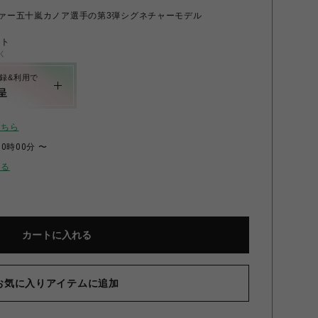
サーファー五十嵐カノア選手の第3弾シグネチャーモデル
ント
く
録&利用で
呈
こちら
00時00分 〜
せる
カートに入れる
お気に入りアイテムに追加