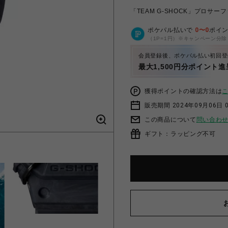
「TEAM G-SHOCK」プロ
ポケパル払いで
0
〜
0
ポイ
（1P=1円）※キャンペーン分除
会員登録後、ポケパル払い初回登
最大1,500円分ポイント進
獲得ポイントの確認方法は
販売期間 2024年09月06日 
この商品について
問い合わ
ギフト：ラッピング不可