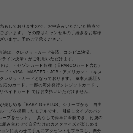
売もしておりますので、お申込みいただいた時点で
ございます。 その際はキャンセルの手続きをお客様
ざいます。予めご了承ください。
お支払方法は、クレジットカード決済、コンビニ決済、
オンライン決済）がご利用いただけます。
ドは、・セゾンカード各種（旧PARCOカード含む）
ド・VISA・MASTER・JCB・アメリカン・エキス
クレジットカードとなっております。 ※本人認証サ
非対応のカード、一部の海外発行クレジットカード 、
プリペイドカード ではお支払いいただけません。
楽しめる「BABY-G＋PLUS」シリーズから、自由
ループを採用したモデルです。 引通しタイプのバン
ループをセット。工具なしで簡単に着脱でき、付属の
に組み合わせて自分だけのカスタマイズが楽しめま
ションにあわせて手元にアクセントをプラスし、自分