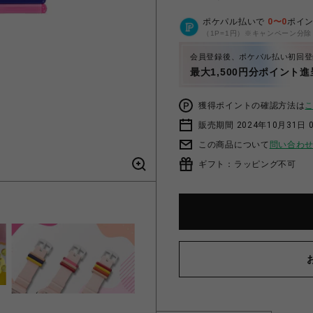
ポケパル払いで
0
〜
0
ポイ
（1P=1円）※キャンペーン分除
会員登録後、ポケパル払い初回登
最大1,500円分ポイント進
獲得ポイントの確認方法は
販売期間 2024年10月31日 
この商品について
問い合わ
ギフト：ラッピング不可
カラフルなバンドルー