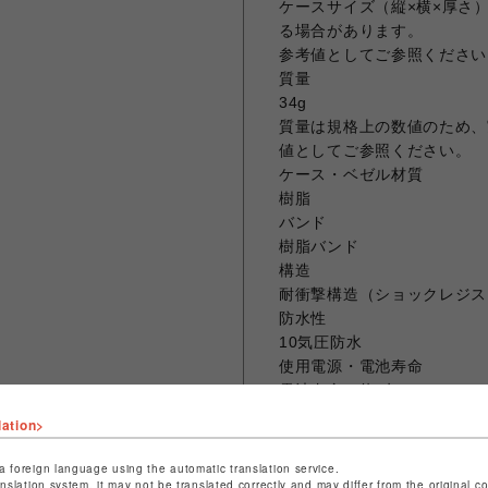
ケースサイズ（縦×横×厚さ
る場合があります。
参考値としてご参照ください
質量
34g
質量は規格上の数値のため、
値としてご参照ください。
ケース・ベゼル材質
樹脂
バンド
樹脂バンド
構造
耐衝撃構造（ショックレジス
防水性
10気圧防水
使用電源・電池寿命
電池寿命：約3年
lation>
【外装】
ガラス
a foreign language using the automatic translation service.
anslation system, it may not be translated correctly and may differ from the original c
無機ガラス