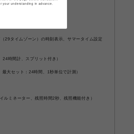
for your understanding in advance.
市（29タイムゾーン）の時刻表示、サマータイム設定
秒、24時間計、スプリット付き）
、最大セット：24時間、1秒単位で計測）
ーイルミネーター、残照時間2秒、残照機能付き）