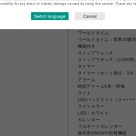
onsibility for any direct or indirect damage caused by using this service. Thank you 
バンド装着可能サイズ
125～180mm
Switch language
Cancel
【時計機能】
ワールドタイム
ワールドタイム：世界30都
機能付き
ストップウォッチ
ストップウオッチ（1/100
タイマー
タイマー（セット単位：1分
アラーム
時刻アラーム5本・時報
ライト
LEDバックライト（スーパ
ライトカラー
LED：ホワイト
カレンダー
フルオートカレンダー
操作音ON/OFF切替機能