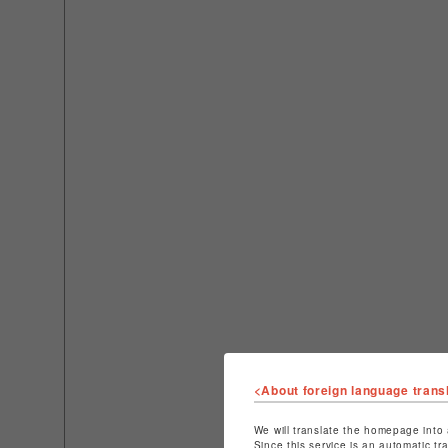
<About foreign language trans
We will translate the homepage into 
Since this service is an automatic tr