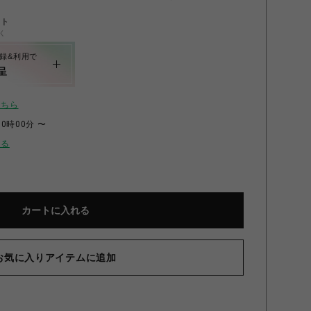
ント
く
録&利用で
呈
こちら
00時00分 〜
せる
プをアレンジして、 かわいいに自分らしさをプラス
カートに入れる
お気に入りアイテムに追加