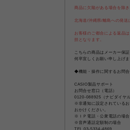
商品に欠陥がある場合を除き
北海道/沖縄県/離島への発
お客様のご都合による返品は
担となります。
こちらの商品はメーカー保証
何卒宜しくお願い申し上げま
◆機能・操作に関するお問合
CASIO製品サポート
お問合せ窓口（電話）
0120-088925（ナビダイヤ
※非通知に設定されているお客
おかけください。
※ＩＰ電話・公衆電話の場合
※音声通話定額制の場合
TEL 03-5334-4869