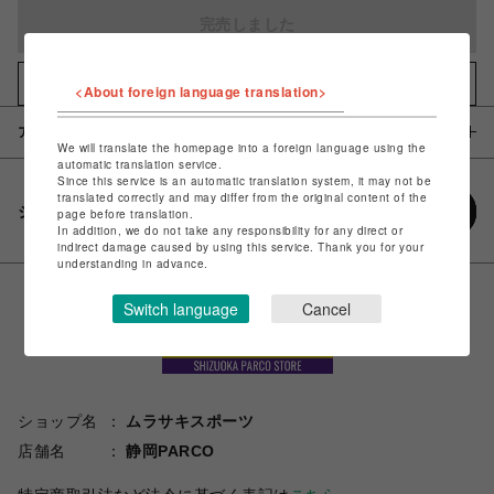
完売しました
お気に入りアイテムに追加
<About foreign language translation>
アイテム説明 / 素材
We will translate the homepage into a foreign language using the
automatic translation service.
Since this service is an automatic translation system, it may not be
translated correctly and may differ from the original content of the
シェアする
page before translation.
In addition, we do not take any responsibility for any direct or
indirect damage caused by using this service. Thank you for your
understanding in advance.
Switch language
Cancel
ショップ名
ムラサキスポーツ
店舗名
静岡PARCO