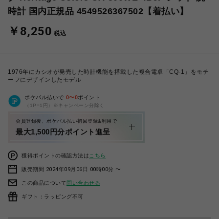
時計 国内正規品 4549526367502【着払い】
￥8,250
税込
1976年にカシオが発売した時計機能を搭載した複合電卓「CQ-1」をモチ
ーフにデザインしたモデル
ポケパル払いで
0
〜
0
ポイント
（1P=1円）※キャンペーン分除く
会員登録後、ポケパル払い初回登録&利用で
最大1,500円分ポイント進呈
獲得ポイントの確認方法は
こちら
販売期間 2024年09月06日 00時00分 〜
この商品について
問い合わせる
ギフト：ラッピング不可