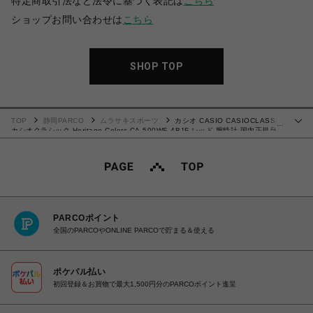
特定商取引法など法令に基づく表記は
こちら
ショップお問い合わせは
こちら
SHOP TOP
TOP
静岡PARCO
ムラサキスポーツ
カシオ CASIO CASIOCLASSIC
…
カシオクラシック Heritage Colors CA-500WE-4BJF レッド 腕時計 国内正規品
4549526367502【着払い】
PARCOポイント
全国のPARCOやONLINE PARCOで貯まる＆使える
ポケパル払い
初回登録＆お買物で最大1,500円分のPARCOポイント進呈