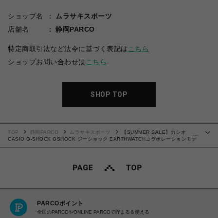
ショップ名
ムラサキスポーツ
店舗名
静岡PARCO
特定商取引法など法令に基づく表記は
こちら
ショップお問い合わせは
こちら
SHOP TOP
TOP
静岡PARCO
ムラサキスポーツ
【SUMMER SALE】カシオ
…
CASIO G-SHOCK GSHOCK ジーショック EARTHWATCHコラボレーションモデ
ル GW-9501KJ-8JR 耐衝撃構造（ショックレジスト） 20気圧防水 腕時計 国内正
規品 【送料無料 北海道/沖縄/離島を除く】
PARCOポイント
全国のPARCOやONLINE PARCOで貯まる＆使える