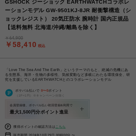
GSHOCK ジーショック EARTHWATCHコラボレ
ーションモデル GW-9501KJ-8JR 耐衝撃構造（シ
ョックレジスト） 20気圧防水 腕時計 国内正規品
【送料無料 北海道/沖縄/離島を除く】
￥64,900
￥58,410
税込
「Love The Sea And The Earth」というテーマのもと、絶滅の危機にあ
る生態系、海洋・生物の多様性、気候変動など多岐にわたる環境保全、研
究を支援しているEARTHWATCHとのコラボレーションモデル
ポケパル払いで
0
〜
0
ポイント
（1P=1円）※キャンペーン分除く
会員登録後、ポケパル払い初回登録&利用で
最大1,500円分ポイント進呈
獲得ポイントの確認方法は
こちら
販売期間 2024年10月29日 00時00分 〜