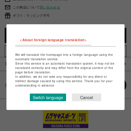
この商品について
問い合わせる
ギフト：ラッピング不可
カートに入れる
<About foreign language translation>
お気に入りアイテムに追加
We will translate the homepage into a foreign language using the
automatic translation service.
Since this service is an automatic translation system, it may not be
アイテム説明 / 素材
translated correctly and may differ from the original content of the
page before translation.
In addition, we do not take any responsibility for any direct or
indirect damage caused by using this service. Thank you for your
シェアする
understanding in advance.
Switch language
Cancel