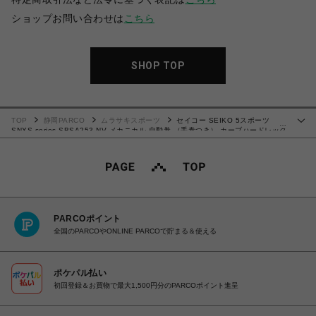
ショップお問い合わせは
こちら
SHOP TOP
TOP
静岡PARCO
ムラサキスポーツ
セイコー SEIKO 5スポーツ
…
SNXS series SBSA253 NV メカニカル 自動巻 （手巻つき） カーブハードレック
ス 腕時計 4954628466389【送料無料 北海道/沖縄/離島を除く】
PARCOポイント
全国のPARCOやONLINE PARCOで貯まる＆使える
ポケパル払い
初回登録＆お買物で最大1,500円分のPARCOポイント進呈