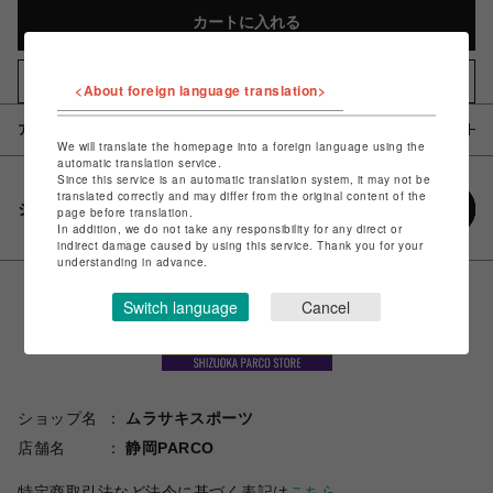
カートに入れる
お気に入りアイテムに追加
<About foreign language translation>
アイテム説明 / 素材
We will translate the homepage into a foreign language using the
automatic translation service.
Since this service is an automatic translation system, it may not be
translated correctly and may differ from the original content of the
シェアする
page before translation.
In addition, we do not take any responsibility for any direct or
indirect damage caused by using this service. Thank you for your
understanding in advance.
Switch language
Cancel
ショップ名
ムラサキスポーツ
店舗名
静岡PARCO
特定商取引法など法令に基づく表記は
こちら