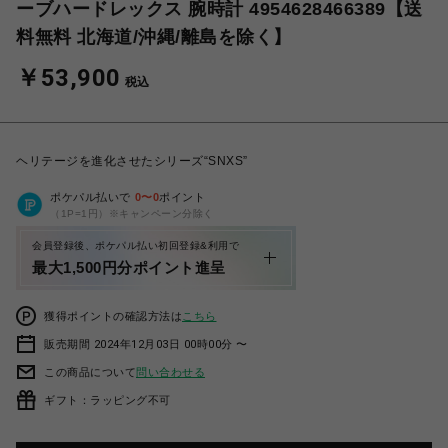
ーブハードレックス 腕時計 4954628466389【送
料無料 北海道/沖縄/離島を除く】
￥53,900
税込
ヘリテージを進化させたシリーズ“SNXS”
ポケパル払いで
0
〜
0
ポイント
（1P=1円）※キャンペーン分除く
会員登録後、ポケパル払い初回登録&利用で
最大1,500円分ポイント進呈
獲得ポイントの確認方法は
こちら
販売期間 2024年12月03日 00時00分 〜
この商品について
問い合わせる
ギフト：ラッピング不可