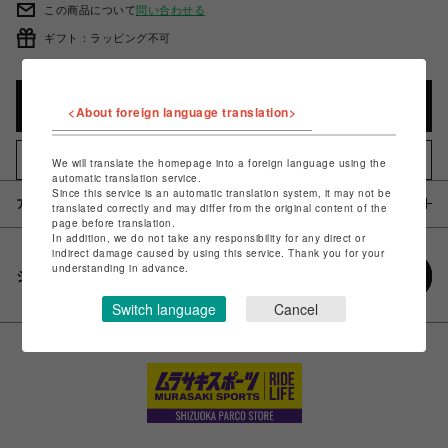
この商品について
問い合わせる
ギフト：ラッピング不可
カートに入れる
<About foreign language translation>
お気に入りアイテムに追加
We will translate the homepage into a foreign language using the
automatic translation service.
Since this service is an automatic translation system, it may not be
アイテム説明 / 素材
translated correctly and may differ from the original content of the
page before translation.
In addition, we do not take any responsibility for any direct or
indirect damage caused by using this service. Thank you for your
understanding in advance.
シェアする
Switch language
Cancel