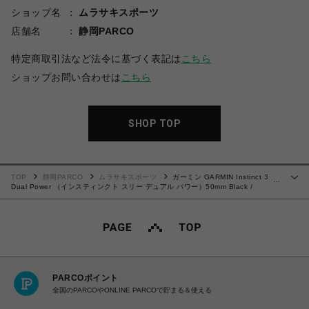
ショップ名
ムラサキスポーツ
店舗名
静岡PARCO
特定商取引法など法令に基づく表記は
こちら
ショップお問い合わせは
こちら
SHOP TOP
TOP
静岡PARCO
ムラサキスポーツ
ガーミン GARMIN Instinct 3
…
Dual Power （インスティンクト スリー デュアル パワー）50mm Black /
Charcoal （ブラック/チャコール）シリコンバンド Suica対応 タフネスGPSスマ
ートウォッチ 010-02935-30 【送料無料 北海道/沖縄/離島を除く】
PARCOポイント
全国のPARCOやONLINE PARCOで貯まる＆使える