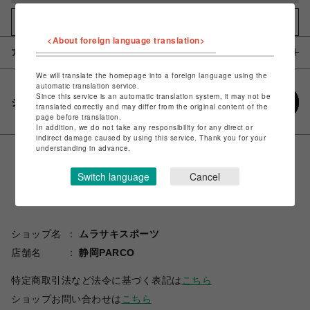
お気に入りアイテムに追加
<About foreign language translation>
アイテム説明 / 素材
We will translate the homepage into a foreign language using the
automatic translation service.
Since this service is an automatic translation system, it may not be
シェアする
translated correctly and may differ from the original content of the
page before translation.
In addition, we do not take any responsibility for any direct or
indirect damage caused by using this service. Thank you for your
understanding in advance.
Switch language
Cancel
ショップ名
ムラサキスポーツ
店舗名
静岡PARCO
特定商取引法など法令に基づく表記は
こちら
ショップお問い合わせは
こちら