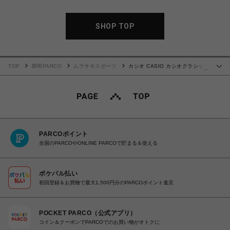
SHOP TOP
TOP
静岡PARCO
ムラサキスポーツ
カシオ CASIO カシオクラシック
…
A130WE-7AJF 腕時計 国内正規品 【着払い】
PARCOポイント
全国のPARCOやONLINE PARCOで貯まる＆使える
ポケパル払い
初回登録＆お買物で最大1,500円分のPARCOポイント進呈
POCKET PARCO（公式アプリ）
コイン＆クーポンでPARCOでのお買い物がオトクに