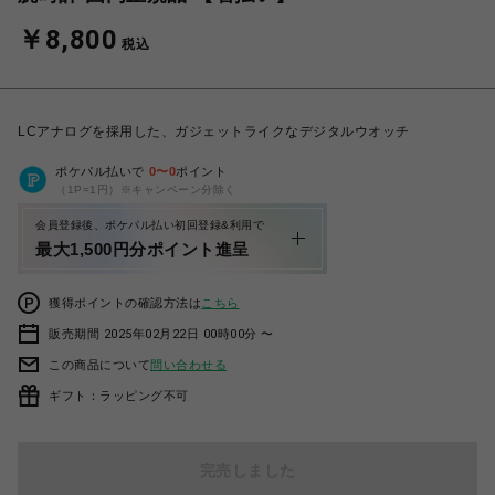
￥8,800
税込
LCアナログを採用した、ガジェットライクなデジタルウオッチ
ポケパル払いで
0
〜
0
ポイント
（1P=1円）※キャンペーン分除く
会員登録後、ポケパル払い初回登録&利用で
最大1,500円分ポイント進呈
獲得ポイントの確認方法は
こちら
販売期間 2025年02月22日 00時00分 〜
この商品について
問い合わせる
ギフト：ラッピング不可
完売しました