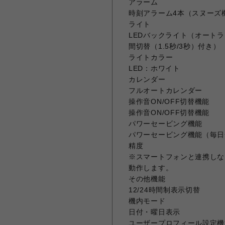
アラーム
時刻アラーム4本（スヌーズ
ライト
LEDバックライト（オート
間切替（1.5秒/3秒）付き）
ライトカラー
LED：ホワイト
カレンダー
フルオートカレンダー
操作音ON/OFF切替機能
操作音ON/OFF切替機能
パワーセービング機能
パワーセービング機能（毎日
精度
※スマートフォンと連携しな
動作します。
その他機能
12/24時間制表示切替
機内モード
日付・曜日表示
ユーザープロフィール設定機