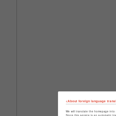
<About foreign language trans
We will translate the homepage into 
Since this service is an automatic tr