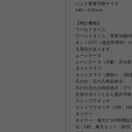
バンド装着可能サイズ
145～215mm
【時計機能】
ワールドタイム
ワールドタイム：世界38都
き）＋UTC（協定世界時）
る場合があります。
ムーンデータ
ムーンデータ（月齢・月の形
タイドグラフ
タイドグラフ（潮回り：3段
日の出・日の入時刻表示
日の出日の入時刻表示：プリ
任意のポイントから選択可能
ストップウオッチ
ストップウオッチ（1秒、1
タイマー
タイマー：最大5つの時間設
位：1秒、最大セット：60