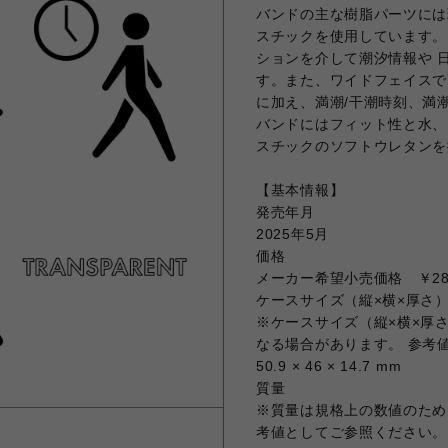
バンドの主な樹脂パーツには
スチックを使用しています。
ションを介して潮汐情報や 日
す。また、ワイドフェイスで
に加え、満潮/干潮時刻、満
バンドにはフィット性と水、
スチックのソフトウレタンを
【基本情報】
発売年月
2025年5月
価格
メーカー希望小売価格 ￥28
ケースサイズ（縦×横×厚さ
※ケースサイズ（縦×横×厚
なる場合があります。 参考
50.9 × 46 × 14.7 mm
質量
※質量は規格上の数値のため
考値としてご参照ください。