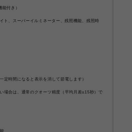
機能付き）
ライト、スーパーイルミネーター、残照機能、残照時
一定時間になると表示を消して節電します）
い場合は、通常のクオーツ精度（平均月差±15秒）で
能