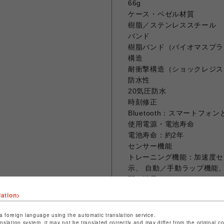
66g
ケース・ベゼル材質
樹脂／ステンレススチール
バンド
樹脂バンド（バイオマスプラ
構造
耐衝撃構造（ショックレジス
防水性
20気圧防水
時刻修正
Bluetooth：スマートフ
使用電源・電池寿命
電池寿命：約2年
センサー機能
トレーニング機能：加速度セ
示、 自動／手動ラップ機能
間、消費カロリー）ON/OF
測タイム、距離、ペース、ラ
lation>
ス、速度、平均速度、消費カ
a foreign language using the automatic translation service.
anslation system, it may not be translated correctly and may differ from the original c
【モバイルリンク/アプリ連