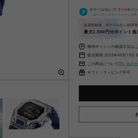
ポケパル払いで
0
〜
0
ポイ
（1P=1円）※キャンペーン分除
会員登録後、ポケパル払い初回登
最大1,500円分ポイント進
獲得ポイントの確認方法は
販売期間 2025年05月15日 
この商品について
問い合わ
ギフト：ラッピング不可
From