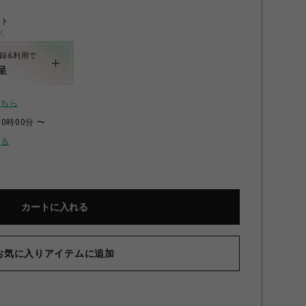
ント
く
録&利用で
呈
こちら
00時00分 〜
せる
 left: GBX-100S-1, GBX-100S-2
カートに入れる
お気に入りアイテムに追加