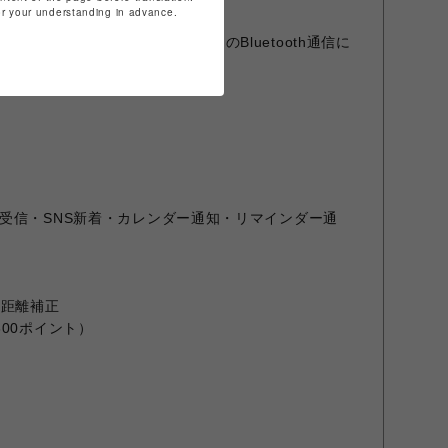
for your understanding in advance.
c Connection、対応携帯電話とのBluetooth通信に
受信・SNS新着・カレンダー通知・リマインダー通
る距離補正
00ポイント）