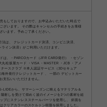
売もしておりますので、お申込みいただいた時点で
ございます。 その際はキャンセルの手続きをお客様
ざいます。予めご了承ください。
お支払方法は、 クレジットカード決済、コンビニ決済、
オンライン決済）がご利用いただけます。
は、・PARCOカード（JFR CARD発行） ・セゾン
松坂屋カード ・VISA ・MASTER ・JCB ・アメ
イナースクラブ ※本人認証サービス（3Dセキュア
の海外発行クレジットカード 、 一部の デビットカー
はお支払いいただけません。
ンG-LIDEから、サマーシーズンに映えるマテリアル＆
 陽射しを受けて煌めく波のイメージを2つの素材を組
ップにステンレススチールパーツを使用し、 斜面を
はクリアカラーのスケルトン樹脂を採用しました。