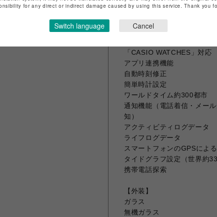
onsibility for any direct or indirect damage caused by using this service. Thank you 
モバイルリンク機能
モバイルリンク機能（Automati
Switch language
Cancel
よる機能連動）
アプリ
「CASIO WATCHES」対応
アプリ連携機能
自動時刻修正
簡単時計設定
ワールドタイム約300都市
通知機能（電話着信・メール
知）
アクティビティログデータ
ライフログデータ
スマートフォンのGPSによ
タイドグラフ設定（世界約33
携帯電話探索
【外装】
ガラス
無機ガラス