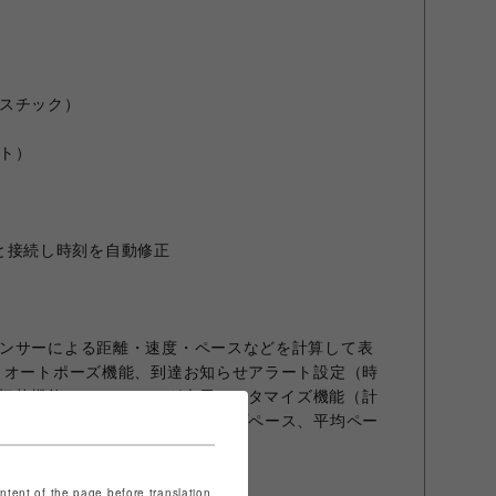
スチック）
ト）
ォンと接続し時刻を自動修正
ンサーによる距離・速度・ペースなどを計算して表
、オートポーズ機能、到達お知らせアラート設定（時
F切替機能、 トレーニング表示カスタマイズ機能（計
ップタイム、ラップ距離、 ラップペース、平均ペー
ロリー）
ontent of the page before translation.
携機能】