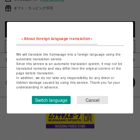
ギフト：ラッピング不可
カートに入れる
<About foreign language translation>
お気に入りアイテムに追加
We will translate the homepage into a foreign language using the
automatic translation service.
アイテム説明 / 素材
Since this service is an automatic translation system, it may not be
translated correctly and may differ from the original content of the
page before translation.
In addition, we do not take any responsibility for any direct or
シェアする
indirect damage caused by using this service. Thank you for your
understanding in advance.
Switch language
Cancel