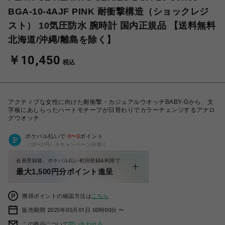
BGA-10-4AJF PINK 耐衝撃構造（ショックレジ
スト） 10気圧防水 腕時計 国内正規品 【送料無料
北海道/沖縄/離島を除く】
￥10,450
税込
アクティブな女性に向けた耐衝撃・カジュアルウオッチBABY-Gから、文
字板にあしらったハートモチーフが日替わりでカラーチェンジするアナロ
グウオッチ
ポケパル払いで
0
〜
0
ポイント
（1P=1円）※キャンペーン分除く
会員登録後、ポケパル払い初回登録&利用で
最大1,500円分ポイント進呈
獲得ポイントの確認方法は
こちら
販売期間 2025年05月01日 00時00分 〜
この商品について
問い合わせる