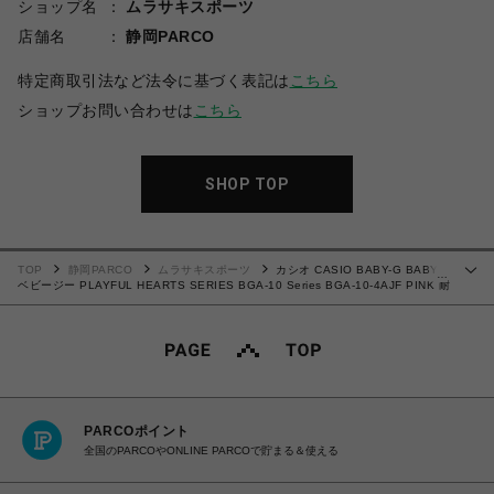
ショップ名
ムラサキスポーツ
店舗名
静岡PARCO
特定商取引法など法令に基づく表記は
こちら
ショップお問い合わせは
こちら
SHOP TOP
TOP
静岡PARCO
ムラサキスポーツ
カシオ CASIO BABY-G BABYG
…
ベビージー PLAYFUL HEARTS SERIES BGA-10 Series BGA-10-4AJF PINK 耐
衝撃構造（ショックレジスト） 10気圧防水 腕時計 国内正規品 【送料無料 北海道/
沖縄/離島を除く】
PARCOポイント
全国のPARCOやONLINE PARCOで貯まる＆使える