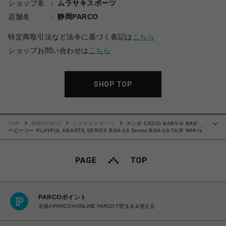
ショップ名
ムラサキスポーツ
店舗名
静岡PARCO
特定商取引法など法令に基づく表記は
こちら
ショップお問い合わせは
こちら
SHOP TOP
TOP
静岡PARCO
ムラサキスポーツ
カシオ CASIO BABY-G BABYG
…
ベビージー PLAYFUL HEARTS SERIES BGA-10 Series BGA-10-7AJF WHITE
耐衝撃構造（ショックレジスト） 10気圧防水 腕時計 国内正規品 【送料無料 北海
道/沖縄/離島を除く】
PARCOポイント
全国のPARCOやONLINE PARCOで貯まる＆使える