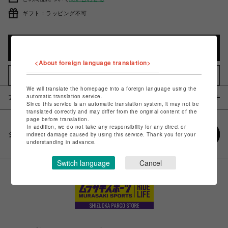
ギフト：ラッピング不可
カートに入れる
<About foreign language translation>
お気に入りアイテムに追加
We will translate the homepage into a foreign language using the
automatic translation service.
アイテム説明 / 素材
Since this service is an automatic translation system, it may not be
translated correctly and may differ from the original content of the
page before translation.
In addition, we do not take any responsibility for any direct or
シェアする
indirect damage caused by using this service. Thank you for your
understanding in advance.
Switch language
Cancel