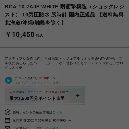
BGA-10-7AJF WHITE 耐衝撃構造（ショックレジ
スト） 10気圧防水 腕時計 国内正規品 【送料無料
北海道/沖縄/離島を除く】
￥10,450
税込
アクティブな女性に向けた耐衝撃・カジュアルウオッチBABY-Gから、文
字板にあしらったハートモチーフが日替わりでカラーチェンジするアナロ
グウオッチ
ポケパル払いで
0
〜
0
ポイント
（1P=1円）※キャンペーン分除く
会員登録後、ポケパル払い初回登録&利用で
最大1,500円分ポイント進呈
獲得ポイントの確認方法は
こちら
販売期間 2025年05月01日 00時00分 〜
この商品について
問い合わせる