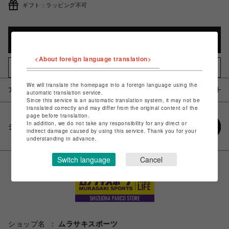
ギフト：ラッピング不可
カートに入れる
<About foreign language translation>
お気に入りアイテムに追加
We will translate the homepage into a foreign language using the
アイテム説明 / 素材
automatic translation service.
Since this service is an automatic translation system, it may not be
translated correctly and may differ from the original content of the
page before translation.
In addition, we do not take any responsibility for any direct or
シェアする
indirect damage caused by using this service. Thank you for your
understanding in advance.
Switch language
Cancel
ショップ名
ムラサキスポーツ