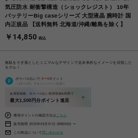
気圧防水 耐衝撃構造（ショックレジスト） 10年
バッテリーBig caseシリーズ 大型液晶 腕時計 国
内正規品 【送料無料 北海道/沖縄/離島を除く】
￥14,850
税込
無駄をそぎ落としたミニマルなデザインで近未来的なイメージを目指した
モデル！
ポケパル払いで
0
〜
0
ポイント
（1P=1円）※キャンペーン分除く
会員登録後、ポケパル払い初回登録&利用で
最大1,500円分ポイント進呈
獲得ポイントの確認方法は
こちら
販売期間 2025年05月01日 00時00分 〜
この商品について
問い合わせる