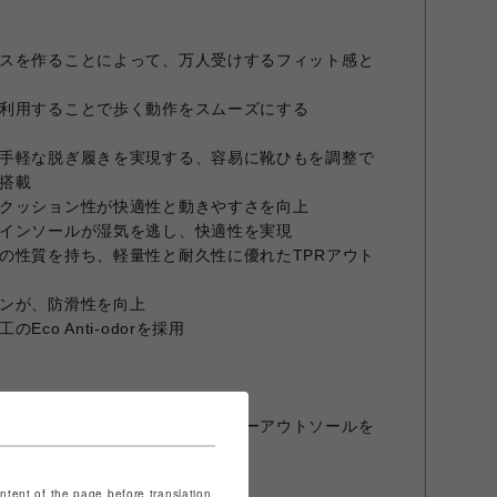
スを作ることによって、万人受けするフィット感と
利用することで歩く動作をスムーズにする
手軽な脱ぎ履きを実現する、容易に靴ひもを調整で
搭載
クッション性が快適性と動きやすさを向上
インソールが湿気を逃し、快適性を実現
の性質を持ち、軽量性と耐久性に優れたTPRアウト
ンが、防滑性を向上
co Anti-odorを採用
さないノンマーキング加工のラバーアウトソールを
ontent of the page before translation.