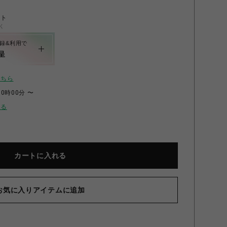
ント
く
録&利用で
呈
こちら
00時00分 〜
せる
カートに入れる
お気に入りアイテムに追加