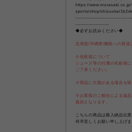
https://www.murasaki.co.jp
sports/shop/shizuoka/1b2d
---------------------------------
--------------------
◆必ずお読みください◆
北海道/沖縄県/離島への発
※化粧箱について
シューズ等の付属の化粧箱に
ご了承ください。
※商品に欠陥がある場合を除
※お客様のご都合による返品
負担となります。
こちらの商品は購入納品伝票
何卒宜しくお願い申し上げま