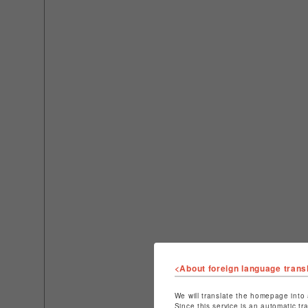
<About foreign language trans
We will translate the homepage into 
Since this service is an automatic tr