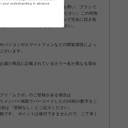
for your understanding in advance.
て落とし、靴用に作られた洗浄剤を用い、ブラシで
タオルで泡をしっかり拭き取ってください。この時泡
可能性がありますので乾いたタオルで完全に拭き取
通しの良い場所で陰干しをしてください。
やパソコンやスマートフォンなどの閲覧環境によっ
ございます。
お届け商品に記載されているカラー名が異なる場合
プリ『ムラポ』のご登録がある場合は
リメンバー画面でバーコードしたの16桁の数字をご
場合は『登録なし』とご記入ください。
能です。 ポイントは後付できませんので、ご了承く