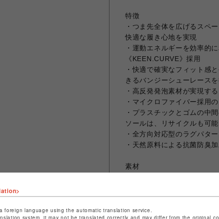
特徴
・つま先全体を広げるスペー
快適な履き心地を実現
・運動エネルギーを効率的に
《KEEN.CURVE》採用
・快適で確実なフィット感と
きるバンジーシューレースを
・高反発発泡素材が実現する
・マイクロファイバー採用の
・プラスチックとゴムの中間
ソールは、リサイクルも可能
・全方向対応型のラグパター
・天然原料による抗菌防臭加工のE
素材
・ソフトマイクロファイバー
・地面に汚れやラバー跡を残
lation>
採用
a foreign language using the automatic translation service.
anslation system, it may not be translated correctly and may differ from the original c