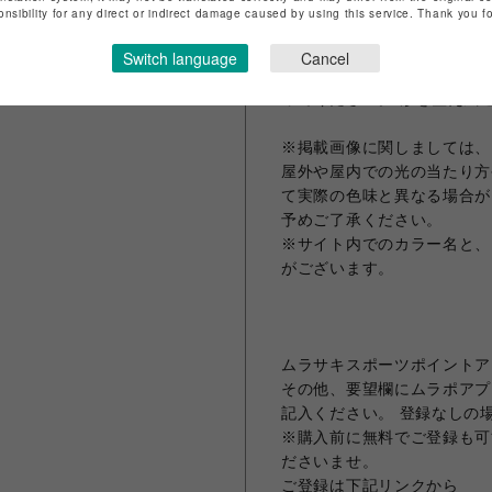
お手入れ方法
onsibility for any direct or indirect damage caused by using this service. Thank you 
・アッパー表面の汚れを拭い
洗浄してください。 絞った
Switch language
Cancel
が残っているとシミ、変色の
ってください。 形を整え風
※掲載画像に関しましては、
屋外や屋内での光の当たり方
て実際の色味と異なる場合が
予めご了承ください。
※サイト内でのカラー名と、
がございます。
ムラサキスポーツポイントア
その他、要望欄にムラポアプ
記入ください。 登録なしの
※購入前に無料でご登録も可
ださいませ。
ご登録は下記リンクから