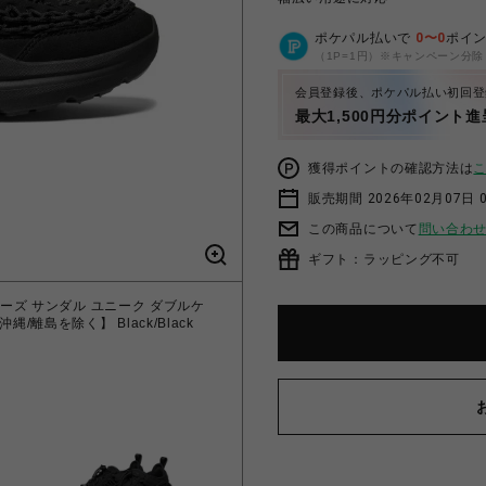
ポケパル払いで
0
〜
0
ポイ
（1P=1円）※キャンペーン分除
会員登録後、ポケパル払い初回登
最大1,500円分ポイント進
獲得ポイントの確認方法は
販売期間 2026年02月07日 
この商品について
問い合わ
ギフト：ラッピング不可
ューズ サンダル ユニーク ダブルケ
道/沖縄/離島を除く】 Black/Black