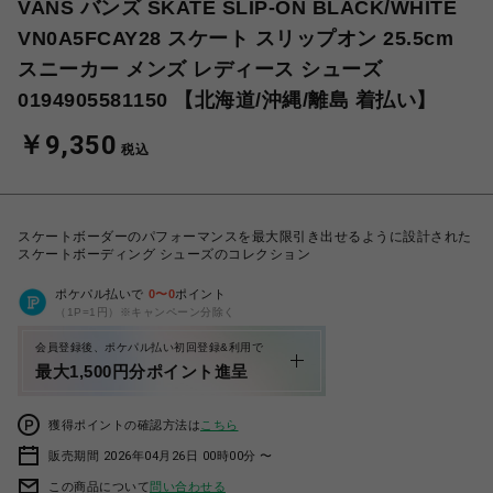
VANS バンズ SKATE SLIP-ON BLACK/WHITE
VN0A5FCAY28 スケート スリップオン 25.5cm
スニーカー メンズ レディース シューズ
0194905581150 【北海道/沖縄/離島 着払い】
￥9,350
税込
スケートボーダーのパフォーマンスを最大限引き出せるように設計された
スケートボーディング シューズのコレクション
ポケパル払いで
0
〜
0
ポイント
（1P=1円）※キャンペーン分除く
会員登録後、ポケパル払い初回登録&利用で
最大1,500円分ポイント進呈
獲得ポイントの確認方法は
こちら
販売期間 2026年04月26日 00時00分 〜
この商品について
問い合わせる