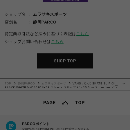
ショップ名
ムラサキスポーツ
店舗名
静岡PARCO
特定商取引法など法令に基づく表記は
こちら
ショップお問い合わせは
こちら
SHOP TOP
TOP
静岡PARCO
ムラサキスポーツ
VANS バンズ SKATE SLIP-ON
…
BLACK/WHITE VN0A5FCAY28 スケート スリップオン 25.5cm スニーカー メン
ズ レディース シューズ 0194905581150 【北海道/沖縄/離島 着払い】
PARCOポイント
全国のPARCOやONLINE PARCOで貯まる＆使える