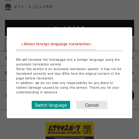
ギフト：ラッピング不可
カートに入れる
<About foreign language translation>
お気に入りアイテムに追加
アイテム説明 / 素材
We will translate the homepage into a foreign language using the
automatic translation service.
Since this service is an automatic translation system, it may not be
注意事項
translated correctly and may differ from the original content of the
page before translation.
In addition, we do not take any responsibility for any direct or
indirect damage caused by using this service. Thank you for your
understanding in advance.
シェアする
Switch language
Cancel