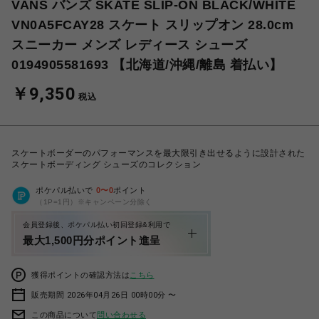
VANS バンズ SKATE SLIP-ON BLACK/WHITE
VN0A5FCAY28 スケート スリップオン 28.0cm
スニーカー メンズ レディース シューズ
0194905581693 【北海道/沖縄/離島 着払い】
￥9,350
税込
スケートボーダーのパフォーマンスを最大限引き出せるように設計された
スケートボーディング シューズのコレクション
ポケパル払いで
0
〜
0
ポイント
（1P=1円）※キャンペーン分除く
会員登録後、ポケパル払い初回登録&利用で
最大1,500円分ポイント進呈
獲得ポイントの確認方法は
こちら
販売期間 2026年04月26日 00時00分 〜
この商品について
問い合わせる