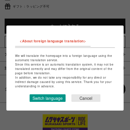
ギフト：ラッピング不可
カートに入れる
<About foreign language translation>
お気に入りアイテムに追加
アイテム説明 / 素材
We will translate the homepage into a foreign language using the
automatic translation service.
Since this service is an automatic translation system, it may not be
注意事項
translated correctly and may differ from the original content of the
page before translation.
In addition, we do not take any responsibility for any direct or
indirect damage caused by using this service. Thank you for your
understanding in advance.
シェアする
Switch language
Cancel