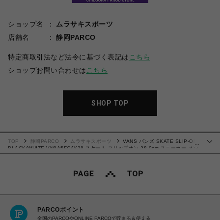
ショップ名
ムラサキスポーツ
店舗名
静岡PARCO
特定商取引法など法令に基づく表記は
こちら
ショップお問い合わせは
こちら
SHOP TOP
TOP
静岡PARCO
ムラサキスポーツ
VANS バンズ SKATE SLIP-ON
…
BLACK/WHITE VN0A5FCAY28 スケート スリップオン 28.0cm スニーカー メン
ズ レディース シューズ 0194905581693 【北海道/沖縄/離島 着払い】
PARCOポイント
全国のPARCOやONLINE PARCOで貯まる＆使える