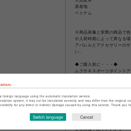
天然皮革
原産地
ベトナム
※商品画像と実際の商品で色
や入荷時期によって異なる場
アパレルとアクセサリーのサ
い。
◆ご購入前に・・・◆
ムラサキスポーツポイントア
その他、要望欄にムラポアプ
記入ください。 登録なしの
lation>
a foreign language using the automatic translation service.
※ポイントはONLINE P
anslation system, it may not be translated correctly and may differ from the original c
きます。
onsibility for any direct or indirect damage caused by using this service. Thank you 
※購入前に無料でご登録も可
ださいませ。
Switch language
Cancel
ご登録は下記リンクから