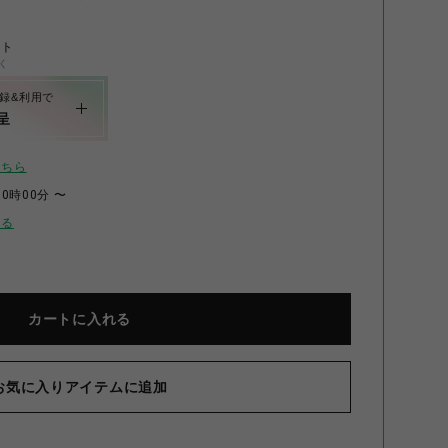
ント
く
録&利用で
呈
こちら
00時00分 〜
せる
カートに入れる
お気に入りアイテムに追加