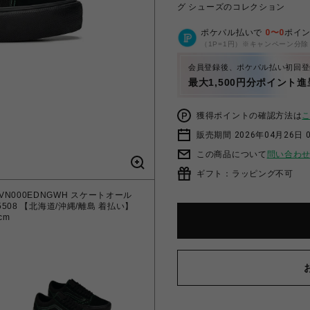
グ シューズのコレクション
ポケパル払いで
0
〜
0
ポイ
（1P=1円）※キャンペーン分除
会員登録後、ポケパル払い初回登
最大1,500円分ポイント進
獲得ポイントの確認方法は
販売期間 2026年04月26日 
この商品について
問い合わ
ギフト：ラッピング不可
EN VN000EDNGWH スケートオール
85508 【北海道/沖縄/離島 着払い】
cm