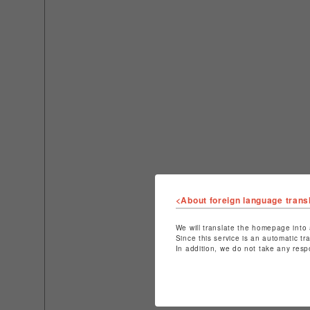
<About foreign language trans
We will translate the homepage into 
Since this service is an automatic tr
In addition, we do not take any resp