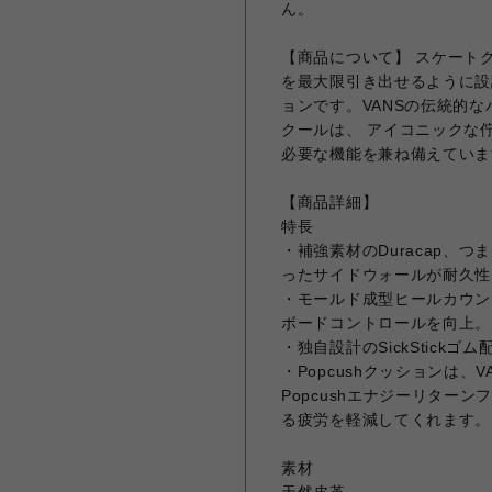
ん。
【商品について】 スケート
を最大限引き出せるように設
ョンです。VANSの伝統的
クールは、 アイコニックな
必要な機能を兼ね備えていま
【商品詳細】
特長
・補強素材のDuracap、
ったサイドウォールが耐久性
・モールド成型ヒールカウン
ボードコントロールを向上。
・独自設計のSickStic
・Popcushクッションは
Popcushエナジーリター
る疲労を軽減してくれます。
素材