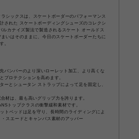
クラシックスは、スケートボーダーのパフォーマンス
計された スケートボーディングシューズのコレクシ
なバルカナイズ製法で製造されるスケート オールドス
佇まいはそのままに、今日のスケートボーダーたちに
す。
つま先バンパーのより深いローレット加工、より高くな
とプロテクションを高めます。
ターとシュータン ストラップによって足を固定し、
kゴム配合材は、最も高いグリップ力を誇ります。
、VANSトップクラスの衝撃緩和素材です。
ンフットベッドは足を守り、長時間のライディングによ
 ・スエードとキャンバス素材のアッパー