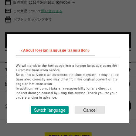
販売期間 2026年04月26日 00時00分 〜
この商品について
問い合わせる
ギフト：ラッピング不可
カートに入れる
<About foreign language translation>
お気に入りアイテムに追加
We will translate the homepage into a foreign language using the
アイテム説明 / 素材
automatic translation service.
Since this service is an automatic translation system, it may not be
translated correctly and may differ from the original content of the
page before translation.
注意事項
In addition, we do not take any responsibility for any direct or
indirect damage caused by using this service. Thank you for your
understanding in advance.
シェアする
Switch language
Cancel