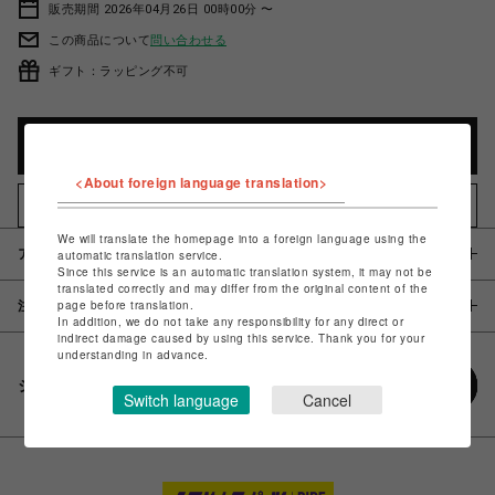
販売期間 2026年04月26日 00時00分 〜
この商品について
問い合わせる
ギフト：ラッピング不可
カートに入れる
<About foreign language translation>
お気に入りアイテムに追加
We will translate the homepage into a foreign language using the
アイテム説明 / 素材
automatic translation service.
Since this service is an automatic translation system, it may not be
translated correctly and may differ from the original content of the
page before translation.
注意事項
In addition, we do not take any responsibility for any direct or
indirect damage caused by using this service. Thank you for your
understanding in advance.
シェアする
Switch language
Cancel