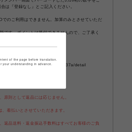
リメンバー画面でバーコードしたの16桁の数字をご
場合は『登録なし』とご記入ください。
ARCOでのご利用はできません。加算のみとさせていただ
能です。ポイントは後付できませんので、ご了承く
/brand/ridelifemag-murasaki-
ontent of the page before translation.
for your understanding in advance.
e7fa-d29f-4494-8e8f-765592cb237a/detail
、原則として返品には応じません。
送は、着払いとさせていただきます。
、返品送料・返金振込手数料はすべてお客様のご負