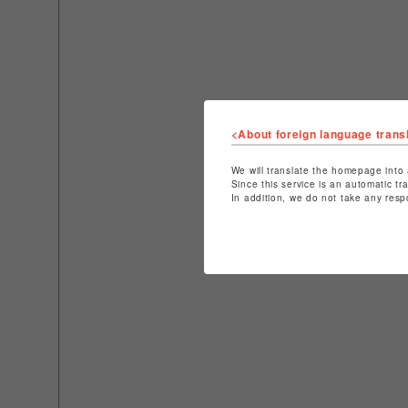
<About foreign language trans
We will translate the homepage into 
Since this service is an automatic tr
In addition, we do not take any resp