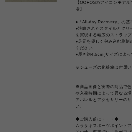
【OOFOSのアイコンモデルで
場】
●「All-day Recovery
●洗練されたスタイルとクリ
を実現する幅広のストラップ
●足元を優しく包み込む彫刻
ください
●厚さ約4.5cm(サイズに
※シューズの化粧箱は付属い
※商品画像と実際の商品で色
や入荷時期によって異なる場
アパレルとアクセサリーのサ
い。
◆ご購入前に・・・◆
ムラサキスポーツポイントア