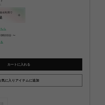
ント
く
録&利用で
呈
こちら
00時00分 〜
せる
カートに入れる
お気に入りアイテムに追加
事項