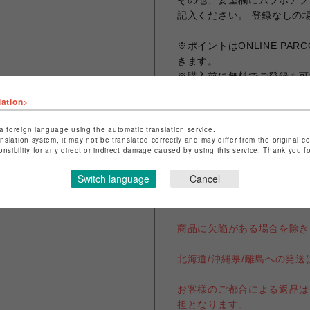
その他、要望欄にムラポアプ
記入ください。 登録なしの
※ポイントはONLINE P
きます。
※購入前に無料でご登録も可
ださいませ。
lation>
ご登録は下記リンクから
a foreign language using the automatic translation service.
https://www.murasaki.co.jp
anslation system, it may not be translated correctly and may differ from the original c
onsibility for any direct or indirect damage caused by using this service. Thank you 
sports/shop/shizuoka/1b2d
Switch language
Cancel
◆必ずお読みください◆
商品に欠陥がある場合を除き
北海道/沖縄県/離島への発
お客様のご都合による返品は
担となります。