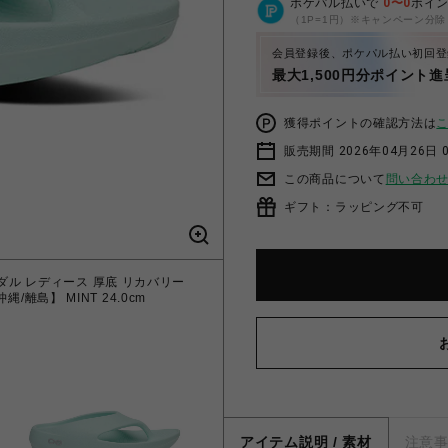
ポケパル払いで
0
〜
0
ポイ
（1P=1円）※キャンペーン分除
会員登録後、ポケパル払い初回登
最大1,500円分ポイント進
獲得ポイントの確認方法は
販売期間 2026年04月26日 
この商品について
問い合わ
ギフト：ラッピング不可
サンダル レディース 厚底 リカバリー
沖縄/離島】 MINT 24.0cm
アイテム説明 / 素材
注意