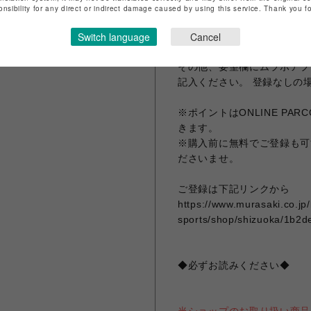
てください。 形を整え風通
onsibility for any direct or indirect damage caused by using this service. Thank you 
Switch language
Cancel
◆ご購入前に・・・◆
ムラサキスポーツポイントア
その他、要望欄にムラポアプ
記入ください。 登録なしの
※ポイントはONLINE P
きます。
※購入前に無料でご登録も可
ださいませ。
ご登録は下記リンクから
https://www.murasaki.co.jp
sports/shop/shizuoka/1b2d
◆必ずお読みください◆