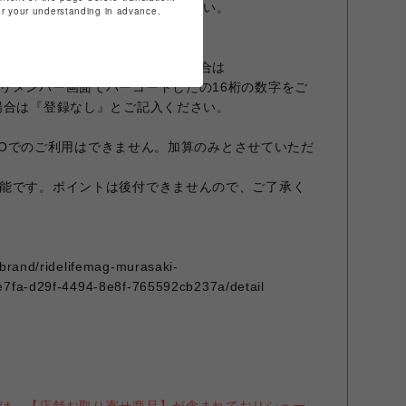
しの良い場所で陰干しをしてください。
for your understanding in advance.
プリ『ムラポ』のご登録がある場合は
リメンバー画面でバーコードしたの16桁の数字をご
場合は『登録なし』とご記入ください。
ARCOでのご利用はできません。加算のみとさせていただ
能です。ポイントは後付できませんので、ご了承く
/brand/ridelifemag-murasaki-
e7fa-d29f-4494-8e8f-765592cb237a/detail