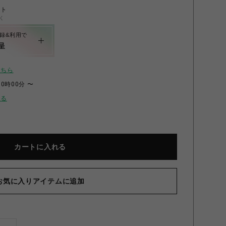
ント
く
録&利用で
呈
こちら
00時00分 〜
せる
カートに入れる
お気に入りアイテムに追加