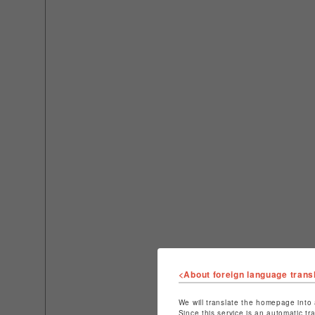
<About foreign language trans
We will translate the homepage into 
Since this service is an automatic tr