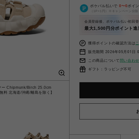
ポケパル払いで
0
〜
0
ポイ
（1P=1円）※キャンペーン分除
会員登録後、ポケパル払い初回登
最大1,500円分ポイント進
獲得ポイントの確認方法は
販売期間 2026年05月01日 
この商品について
問い合わ
ギフト：ラッピング不可
hipmunk/Birch 25.0cm
【送料無料 北海道/沖縄/離島を除く】