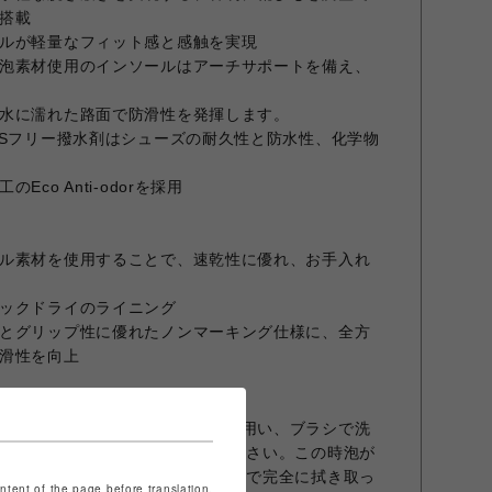
搭載
ルが軽量なフィット感と感触を実現
泡素材使用のインソールはアーチサポートを備え、
水に濡れた路面で防滑性を発揮します。
ASフリー撥水剤はシューズの耐久性と防水性、化学物
co Anti-odorを採用
ル素材を使用することで、速乾性に優れ、お手入れ
ックドライのライニング
とグリップ性に優れたノンマーキング仕様に、全方
滑性を向上
落とし、靴用に作られた洗浄剤を用い、ブラシで洗
オルで泡をしっかり拭き取ってください。この時泡が
可能性がありますので乾いたタオルで完全に拭き取っ
ontent of the page before translation.