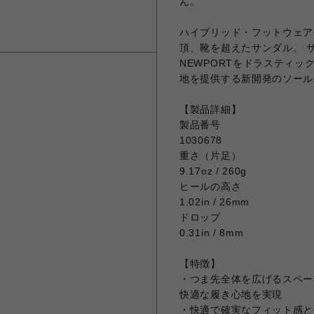
ん。
ハイブリッド・フットウェア
頂、靴を超えたサンダル。 
NEWPORTをドラスティ
地を提供する新開発のソール
【製品詳細】
製品番号
1030678
重さ（片足）
9.17oz / 260g
ヒールの高さ
1.02in / 26mm
ドロップ
0.31in / 8mm
【特徴】
・つま先全体を広げるスペー
快適な履き心地を実現
・快適で確実なフィット感と