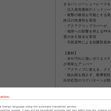
きるバンジーシューレースを
・注入発泡素材のミッドソー
・衝撃の吸収を可能とする発
終日の快適性を実現
・アクアグリップラバーが、
・地球への影響を抑えるPF
質の永久除去を実現
・天然原料による抗菌防臭加工のE
【素材】
・水や汚れに強いポリエステ
が簡単なアッパー
・アクティブに使える、クイ
・踏み跡を残さず、耐摩耗性
向対応型のラグパターンが防
【お手入れ方法】
lation>
アッパー表面の汚れを拭いて
浄してください。 絞ったタ
a foreign language using the automatic translation service.
残っているとシミ、 変色の
anslation system, it may not be translated correctly and may differ from the original c