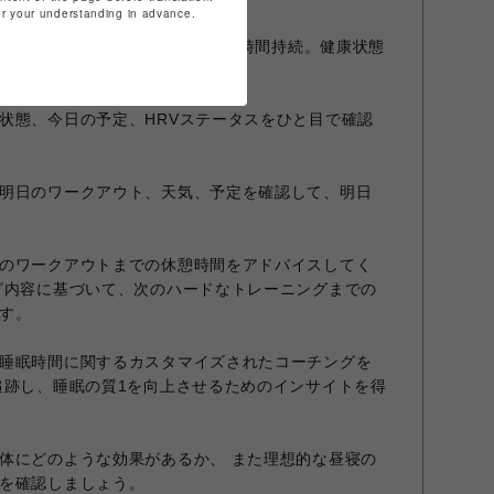
for your understanding in advance.
10日、 GPSモードでは最大20時間持続。健康状態
かり把握できます。
状態、今日の予定、HRVステータスをひと目で確認
明日のワークアウト、天気、予定を確認して、明日
のワークアウトまでの休憩時間をアドバイスしてく
グ内容に基づいて、次のハードなトレーニングまでの
す。
睡眠時間に関するカスタマイズされたコーチングを
追跡し、睡眠の質1を向上させるためのインサイトを得
体にどのような効果があるか、 また理想的な昼寝の
を確認しましょう。