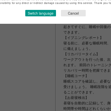
onsibility for any direct or indirect damage caused by using this service. Thank you 
【長時間バッテリー】
スマートウォッチモードで最大
Switch language
Cancel
やトレーニングの状況をしっ
【モーニングレポート】
起きてすぐに、睡眠や回復の
できます。
【イブニングレポート】
寝る前に、必要な睡眠時間、
に備えましょう。
【リカバリータイム】
ワークアウトを行った後、次
れます。 前回のトレーニン
リカバリー時間を把握できま
【睡眠コーチ】
睡眠スコアを確認し、必要な
受けましょう。 睡眠段階を
ることができます。
【お昼寝検出】
昼寝を自動的に記録して、身
時間帯や時間はどれくらいか