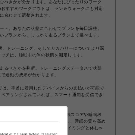
むべきかが分かります。あなたにぴったりのワーク
のおすすめワークアウトは、ラン＆ウォークにも対応
に合わせて調整されます。
ート。あなたの状態に合わせてプランを毎日調整。
いプランから、しっかり走るプランまで選べます。
態、トレーニング、そしてリカバリーについてより深
ォッチは、睡眠中の体の状態を測定します。
走るべきかを判断。トレーニングステータスで状態
果で運動の成果が分かります。
型決済では、手首に着用したデバイスからの支払いが可能で
とペアリングされていれば、スマート通知を受信でき
質の高い休息から始まります。睡眠スコアや睡眠段
レスの影響に関するデータ1を利用し、睡眠の質を高め
ギーレベルの変化から、動くべきタイミングと休むべ
ontent of the page before translation.