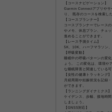
【コースナビゲーション】
Garmin Connectア
り、 既存のコースを検索し
【コースプランナー】
コースプランナーでレースの
やメモ、休息プラン、チェッ
進めることができます。
【レース予測タイム】
5K、10K、ハーフマラソ
【呼吸変動】
睡眠中の呼吸パターンの変化
ょう。 この変化は、環境や
な睡眠障害と関連している可
【女性の健康トラッキング】
月経周期や妊娠状況を記録・
ができます。
【ランニングダイナミクス】
ケイデンス、歩幅、接地時間
しましょう。
【GNSS対応】