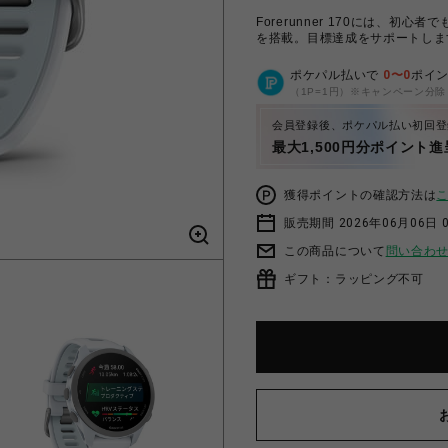
Forerunner 170には、
を搭載。目標達成をサポートしま
ポケパル払いで
0
〜
0
ポイ
（1P=1円）※キャンペーン分除
会員登録後、ポケパル払い初回登
最大1,500円分ポイント進
獲得ポイントの確認方法は
販売期間 2026年06月06日 
この商品について
問い合わ
ギフト：ラッピング不可