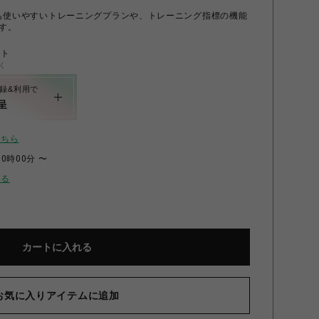
初心者でも使いやすいトレーニングプランや、トレーニング指標の機能
す。
ント
く
録&利用で
呈
こちら
00時00分 〜
せる
カートに入れる
お気に入りアイテムに追加