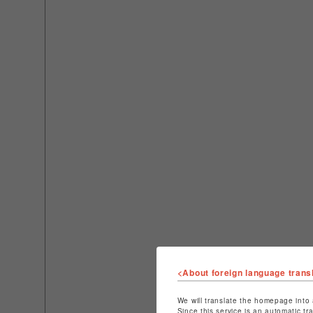
<About foreign language trans
We will translate the homepage into 
Since this service is an automatic tr