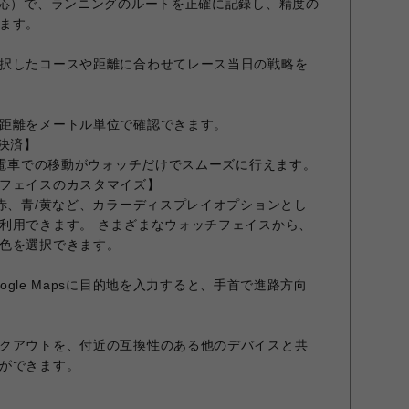
対応）で、ランニングのルートを正確に記録し、精度の
ます。
択したコースや距離に合わせてレース当日の戦略を
距離をメートル単位で確認できます。
ッチ決済】
物や電車での移動がウォッチだけでスムーズに行えます。
フェイスのカスタマイズ】
/赤、青/黄など、カラーディスプレイオプションとし
利用できます。 さまざまなウォッチフェイスから、
色を選択できます。
Google Mapsに目的地を入力すると、手首で進路方向
クアウトを、付近の互換性のある他のデバイスと共
ができます。