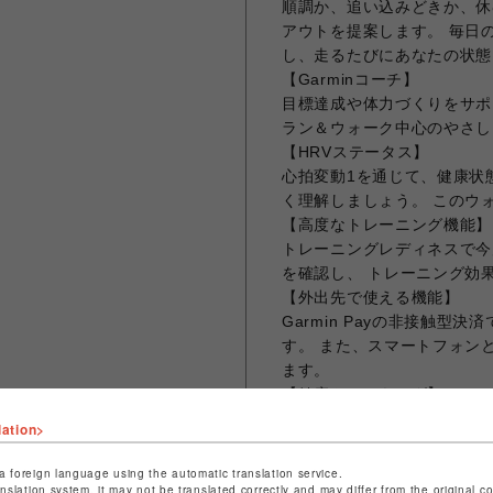
順調か、追い込みどきか、休
アウトを提案します。 毎日
し、走るたびにあなたの状態
【Garminコーチ】
目標達成や体力づくりをサポ
ラン＆ウォーク中心のやさし
【HRVステータス】
心拍変動1を通じて、健康状
く理解しましょう。 このウ
【高度なトレーニング機能】
トレーニングレディネスで今
を確認し、 トレーニング効
【外出先で使える機能】
Garmin Payの非接触
す。 また、スマートフォン
ます。
【健康トラッキング】
「パフォーマンスの向上は、
lation>
階の分析、 身体活動やスト
ます。 また、身体のエネル
a foreign language using the automatic translation service.
anslation system, it may not be translated correctly and may differ from the original c
きタイミングが分かります。