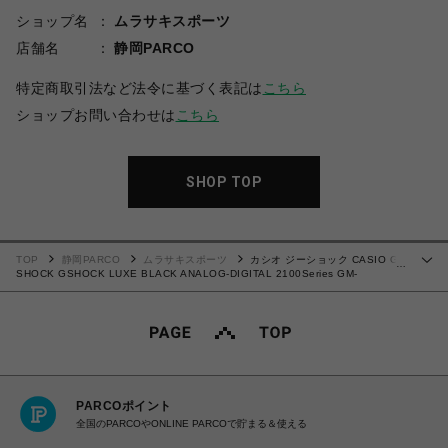
ショップ名
ムラサキスポーツ
店舗名
静岡PARCO
特定商取引法など法令に基づく表記は
こちら
ショップお問い合わせは
こちら
SHOP TOP
TOP
静岡PARCO
ムラサキスポーツ
カシオ ジーショック CASIO G-
…
SHOCK GSHOCK LUXE BLACK ANALOG-DIGITAL 2100Series GM-
2100LXB-1A9JF メンズ レディース 4549526426858 腕時計 国内正規品 【送料
無料 北海道/沖縄/離島除く】
PARCOポイント
全国のPARCOやONLINE PARCOで貯まる＆使える