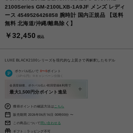
2100Series GM-2100LXB-1A9JF メンズ レディ
ース 4549526426858 腕時計 国内正規品 【送料
無料 北海道/沖縄/離島除く】
￥32,450
税込
LUXE BLACK2100シリーズを現代的な上質さで再解釈したモデル
ポケパル払いで
0
〜
0
ポイント
（1P=1円）※キャンペーン分除く
会員登録後、ポケパル払い初回登録&利用で
最大1,500円分ポイント進呈
獲得ポイントの確認方法は
こちら
販売期間 2026年06月16日 00時00分 〜
この商品について
問い合わせる
ギフト：ラッピング不可