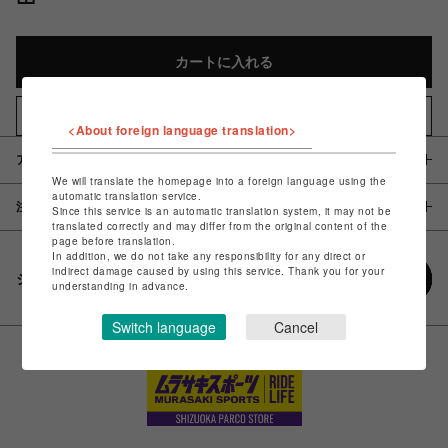
カートに入れる
お気に入りアイテムに追加
<About foreign language translation>
アイテム説明 / 素材
We will translate the homepage into a foreign language using the
automatic translation service.
注意事項
Since this service is an automatic translation system, it may not be
translated correctly and may differ from the original content of the
page before translation.
In addition, we do not take any responsibility for any direct or
indirect damage caused by using this service. Thank you for your
シェアする
understanding in advance.
Switch language
Cancel