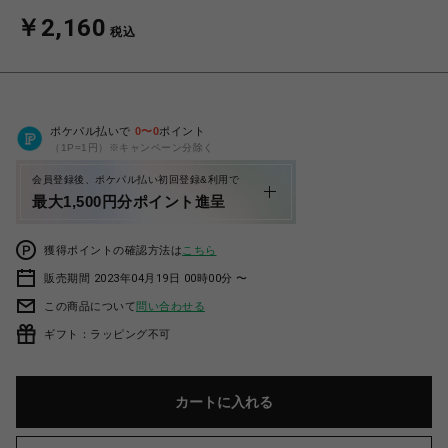
￥2,160
税込
ポケパル払いで
0
〜
0
ポイント
（1P=1円）※キャンペーン分除く
会員登録後、ポケパル払い初回登録&利用で
最大1,500円分ポイント進呈
獲得ポイントの確認方法は
こちら
販売期間 2023年04月19日 00時00分 〜
この商品について
問い合わせる
ギフト：ラッピング不可
カートに入れる