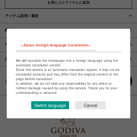
お気に入りアイテムに追加
アイテム説明 / 素材
概要
<About foreign language translation>
サイズ
注意事項
We will translate the homepage into a foreign language using the
automatic translation service.
Since this service is an automatic translation system, it may not be
translated correctly and may differ from the original content of the
page before translation.
シェアする
In addition, we do not take any responsibility for any direct or
indirect damage caused by using this service. Thank you for your
understanding in advance.
Switch language
Cancel