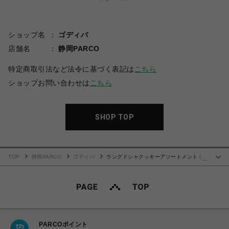
ショップ名
ゴディバ
店舗名
静岡PARCO
特定商取引法など法令に基づく表記は
こちら
ショップお問い合わせは
こちら
SHOP TOP
TOP
静岡PARCO
ゴディバ
ラングドシャクッキーアソートメント (18
…
枚入)
PARCOポイント