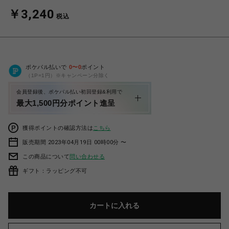
￥3,240
税込
ポケパル払いで
0
〜
0
ポイント
（1P=1円）※キャンペーン分除く
会員登録後、ポケパル払い初回登録&利用で
最大1,500円分ポイント進呈
獲得ポイントの確認方法は
こちら
販売期間 2023年04月19日 00時00分 〜
この商品について
問い合わせる
ギフト：ラッピング不可
カートに入れる