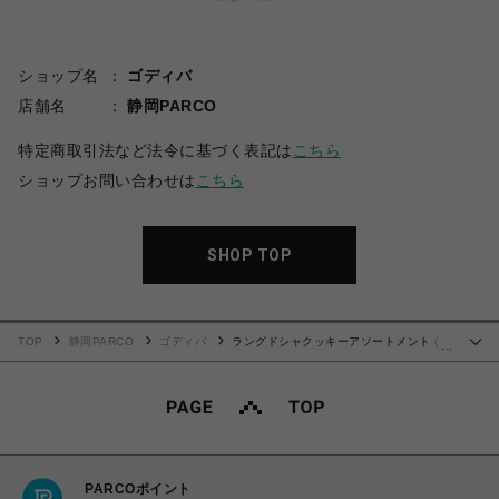
ショップ名
ゴディバ
店舗名
静岡PARCO
特定商取引法など法令に基づく表記は
こちら
ショップお問い合わせは
こちら
SHOP TOP
TOP
静岡PARCO
ゴディバ
ラングドシャクッキーアソートメント (30
…
枚入)
PARCOポイント