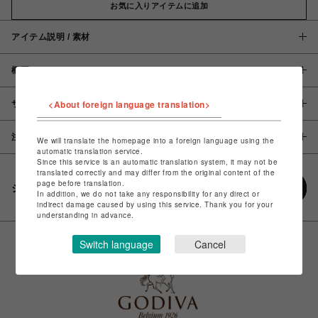
お気に入りアイテムに追加
アイテム説明 / 素材
概要
<About foreign language translation>
サイズ
注意事項
We will translate the homepage into a foreign language using the
automatic translation service.
Since this service is an automatic translation system, it may not be
translated correctly and may differ from the original content of the
page before translation.
シェアする
In addition, we do not take any responsibility for any direct or
indirect damage caused by using this service. Thank you for your
understanding in advance.
Switch language
Cancel