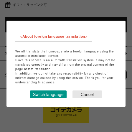
ギフト：ラッピング可
カートに入れる
<About foreign language translation>
お気に入りアイテムに追加
We will translate the homepage into a foreign language using the
アイテム説明 / 素材
automatic translation service.
Since this service is an automatic translation system, it may not be
translated correctly and may differ from the original content of the
page before translation.
In addition, we do not take any responsibility for any direct or
シェアする
indirect damage caused by using this service. Thank you for your
understanding in advance.
Switch language
Cancel