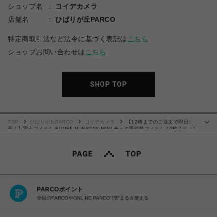
ショップ名
コイデカメラ
店舗名
ひばりが丘PARCO
特定商取引法など法令に基づく表記は
こちら
ショップお問い合わせは
こちら
SHOP TOP
TOP
ひばりが丘PARCO
コイデカメラ
【12時までのご注文で即日出
…
荷！】富士フイルム FUJIFILM INSTAX MINI チェキ用絵柄フィルム 10枚入り（1
パック） SKY BLUE チェキフィルム
PARCOポイント
全国のPARCOやONLINE PARCOで貯まる＆使える