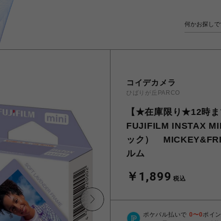
コイデカメラ
ひばりが丘PARCO
【★在庫限り★12時
FUJIFILM INSTA
ック） MICKEY&F
ルム
￥1,899
税込
ポケパル払いで
0
〜
0
ポイ