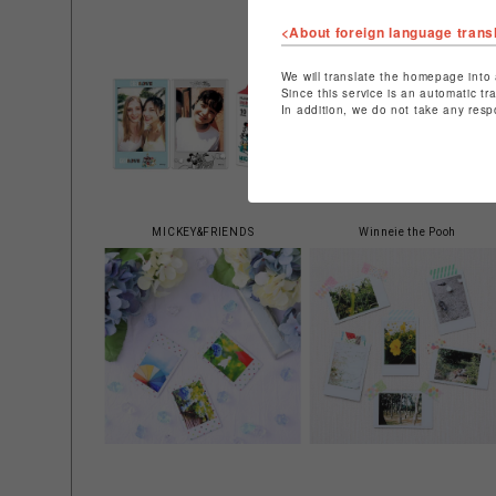
クシー）
<About foreign language trans
We will translate the homepage into 
Since this service is an automatic tr
In addition, we do not take any resp
MICKEY&FRIENDS
Winneie the Pooh