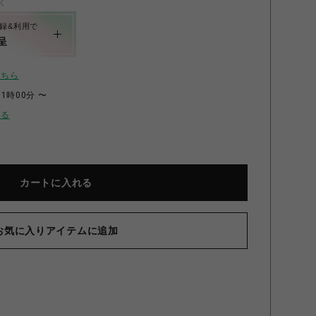
く
録&利用で
呈
こちら
11時00分 〜
せる
カートに入れる
フイルム FUJIFILM INSTAX MINI チェキ用絵柄フィル
【1
 instax mini 専用フィルム PHOTO SLIDE 10枚入り]
MI
PHOTO SLIDE
お気に入りアイテムに追加