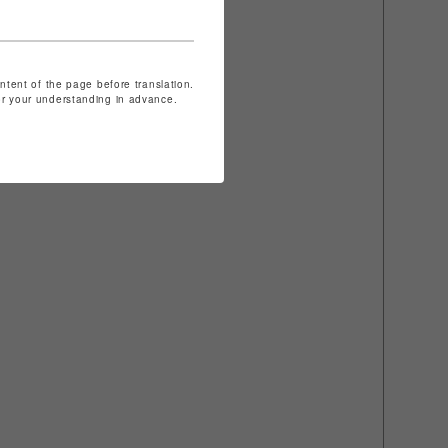
ontent of the page before translation.
for your understanding in advance.