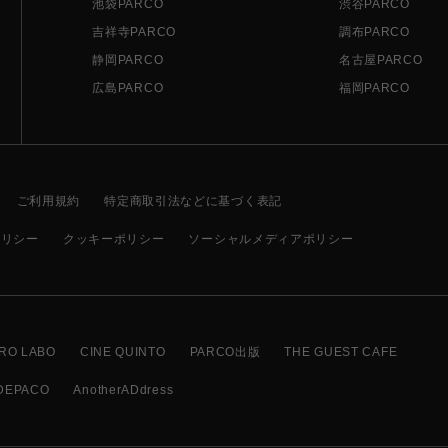
池袋PARCO
渋谷PARCO
吉祥寺PARCO
調布PARCO
静岡PARCO
名古屋PARCO
広島PARCO
福岡PARCO
ご利用規約
特定商取引法などに基づく表記
ポリシー
クッキーポリシー
ソーシャルメディアポリシー
RO LABO
CINE QUINTO
PARCO出版
THE GUEST CAFE
DEPACO
AnotherADdress