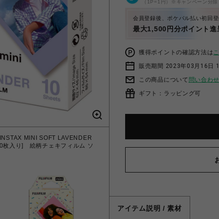
（1P=1円）※キャンペーン分除
会員登録後、ポケパル払い初回登
最大1,500円分ポイント進
獲得ポイントの確認方法は
販売期間 2023年03月16日 
この商品について
問い合わ
ギフト：ラッピング可
AX MINI SOFT LAVENDER
【12時までのご注文で即日出荷！】富士
ダー 10枚入り] 絵柄チェキフィルム ソ
ム フォトスライド WW 1 [チェキ
アイテム説明 / 素材