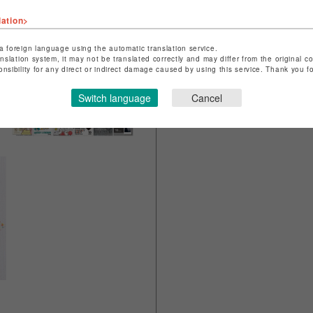
ー）
lation>
a foreign language using the automatic translation service.
anslation system, it may not be translated correctly and may differ from the original c
onsibility for any direct or indirect damage caused by using this service. Thank you 
Switch language
Cancel