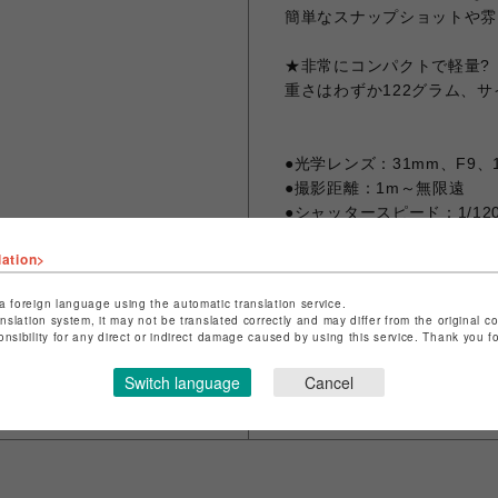
簡単なスナップショットや雰
★非常にコンパクトで軽量?
重さはわずか122グラム、サイズ
●光学レンズ：31mm、F9、
●撮影距離：1m～無限遠
●シャッタースピード：1/12
●フラッシュ：内蔵フラッシュ
lation>
●フィルムフォーマット：135フ
●ファインダー視野率：70％
a foreign language using the automatic translation service.
anslation system, it may not be translated correctly and may differ from the original c
onsibility for any direct or indirect damage caused by using this service. Thank you 
Switch language
Cancel
シェアする