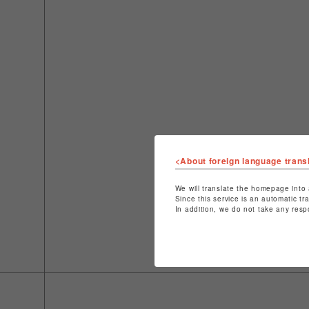
<About foreign language trans
We will translate the homepage into 
Since this service is an automatic tr
In addition, we do not take any resp