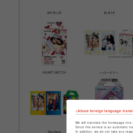
SKY BLUE
BLACK
HEART SKETCH
ハローキティ
<About foreign language trans
We will translate the homepage into 
Since this service is an automatic tr
In addition, we do not take any resp
Rainbow
PASTEL GALAXY（パステルギャ