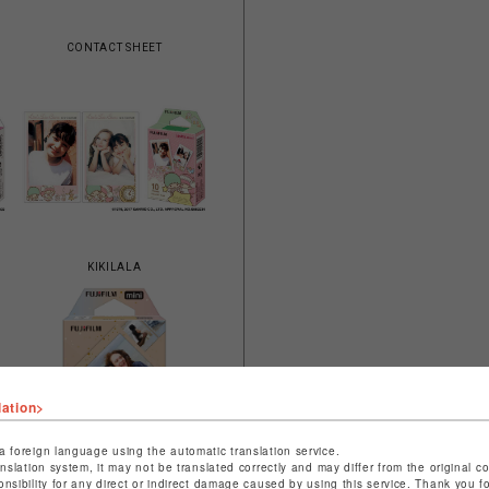
CONTACT SHEET
KIKILALA
lation>
a foreign language using the automatic translation service.
anslation system, it may not be translated correctly and may differ from the original c
onsibility for any direct or indirect damage caused by using this service. Thank you 
ラ
SOFT GLITTER（ソフトグリッタ