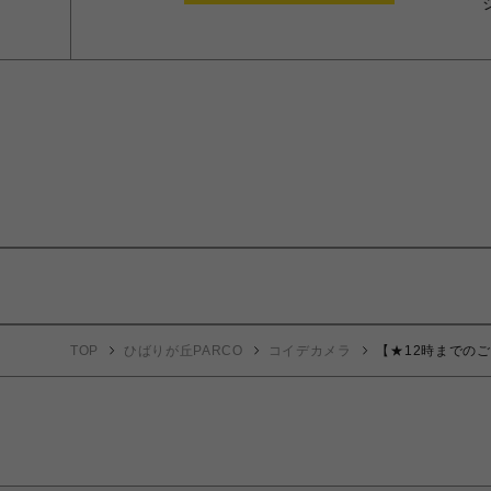
TOP
ひばりが丘PARCO
コイデカメラ
【★12時までのご