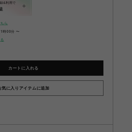
録&利用で
呈
こちら
11時00分 〜
せる
カートに入れる
フイルム FUJIFILM INSTAX MINI チェキ用絵柄フィル
【1
 instax mini 専用フィルム PHOTO SLIDE 10枚入り]
お気に入りアイテムに追加
MI
PHOTO SLIDE