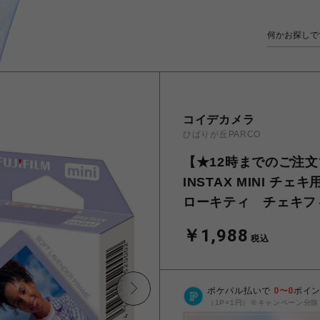
コイデカメラ
ひばりが丘PARCO
【★12時までのご注文で
INSTAX MINI 
ローキティ チェキフ
￥1,988
税込
ポケパル払いで
0
〜
0
ポイ
（1P=1円）※キャンペーン分除