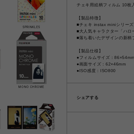
チェキ用絵柄フィルム 10枚
【製品特徴】
■チェキ instax miniシ
SPRINKLES
■大人気キャラクター「ハロ
■落ち着いたデザインの新柄
【製品仕様】
●フィルムサイズ：86×54m
●画面サイズ：62×46mm
●ISO感度：ISO800
MONO CHROME
シェアする