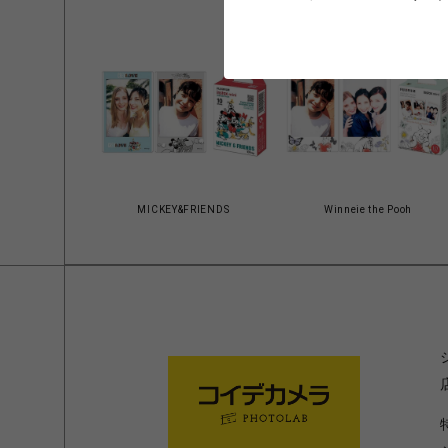
クシー）
MICKEY&FRIENDS
Winneie the Pooh