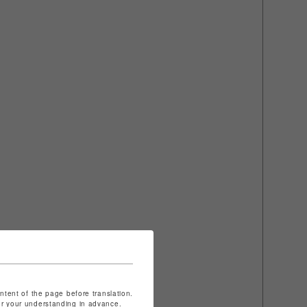
ontent of the page before translation.
for your understanding in advance.