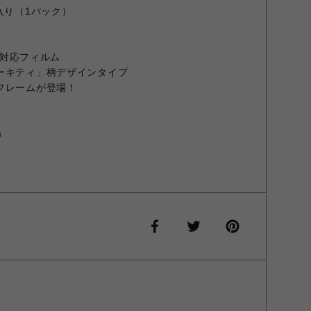
入り（1パック）
リーズ対応フィルム
ーキティ」柄デザインタイプ
フレームが登場！
m