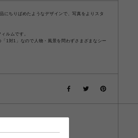
品にちりばめたようなデザインで、写真をよりスタ
したフィルムです。
mの「1対1」なので人物・風景を問わずさまざまなシー