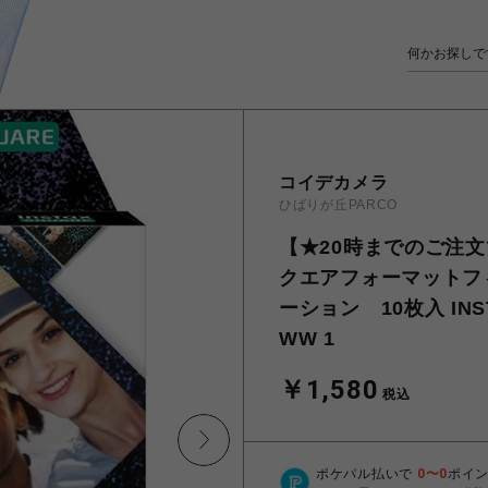
コイデカメラ
ひばりが丘PARCO
【★20時までのご注文で
クエアフォーマットフィル
ーション 10枚入 INSTA
WW 1
￥1,580
税込
ポケパル払いで
0
〜
0
ポイ