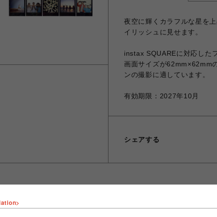
夜空に輝くカラフルな星を上
イリッシュに見せます。
instax SQUAREに対応
画面サイズが62mm×62m
ンの撮影に適しています。
有効期限：2027年10月
シェアする
lation>
ショップ名
コイデカメラ