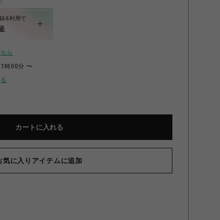
く
録&利用で
呈
こちら
11時00分 〜
せる
カートに入れる
お気に入りアイテムに追加