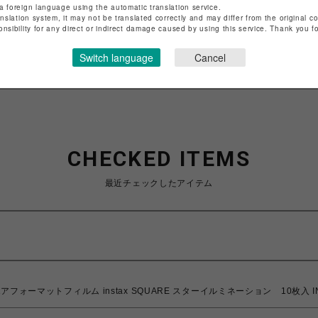
店舗名
ひばりが丘PARCO
a foreign language using the automatic translation service.
anslation system, it may not be translated correctly and may differ from the original c
onsibility for any direct or indirect damage caused by using this service. Thank you 
特定商取引法など法令に基づく表記は
こちら
ショップお問い合わせは
こちら
Switch language
Cancel
CHECKED ITEMS
最近チェックしたアイテム
マットフィルム instax SQUARE スターイルミネーション 10枚入 INSTAX 