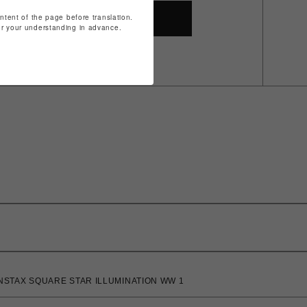
ontent of the page before translation.
SHOP TOP
for your understanding in advance.
SQUARE STAR ILLUMINATION WW 1