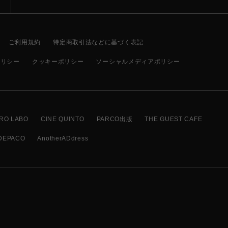
ご利用規約
特定商取引法などに基づく表記
ポリシー
クッキーポリシー
ソーシャルメディアポリシー
RO LABO
CINE QUINTO
PARCO出版
THE GUEST CAFE
DEPACO
AnotherADdress