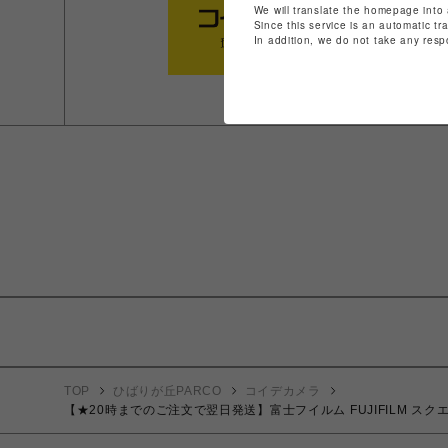
We will translate the homepage into 
Since this service is an automatic tr
In addition, we do not take any resp
TOP
ひばりが丘PARCO
コイデカメラ
【★20時までのご注文で翌日発送】富士フイルム FUJIFILM スクエアフォー